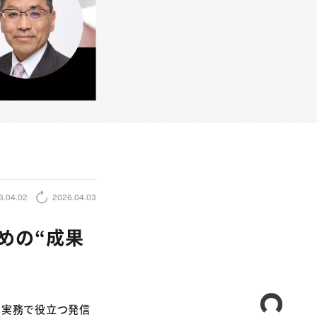
6.04.02
2026.04.03
めの“成果
CREA
から実務で役立つ発信