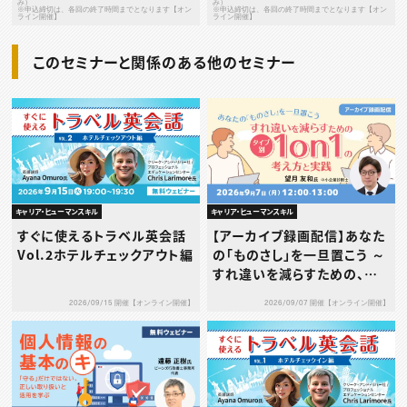
み）
み）
※申込締切は、各回の終了時間までとなります【オン
※申込締切は、各回の終了時間までとなります【オン
ライン開催】
ライン開催】
このセミナーと関係のある他のセミナー
キャリア・ヒューマンスキル
キャリア・ヒューマンスキル
すぐに使えるトラベル英会話
【アーカイブ録画配信】あなた
Vol.2ホテルチェックアウト編
の「ものさし」を一旦置こう ～
すれ違いを減らすための、タ
イプ別1on1の考え方と実践
2026/09/15 開催【オンライン開催】
2026/09/07 開催【オンライン開催】
～