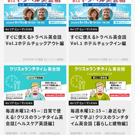
キャリア・ヒューマンスキル
キャリア・ヒューマンスキル
すぐに使えるトラベル英会話
すぐに使えるトラベル英会話
Vol.2ホテルチェックアウト編
Vol.1 ホテルチェックイン編
2026/09/15 開催【オンライン開催】
2026/08/18 開催【オンライン開催】
キャリア・ヒューマンスキル
キャリア・ヒューマンスキル
毎週木曜12:45～：日常で使
毎週木曜12:15～：身近なテ
える！クリスのランチタイム英
ーマで学ぶ！クリスのランチタ
会話【ヘルスケア英語編】
イム英会話 【暮らしと建物編】
毎週木曜日 12:45～13:00 （祝日の場合はお休
毎週木曜日 12:15～12:30 （祝日の場合はお休