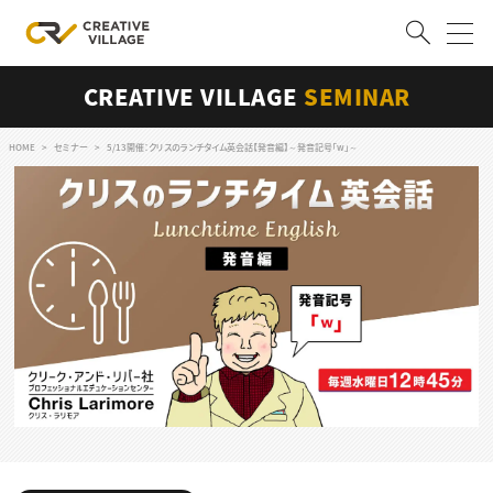
CREATIVE VILLAGE
SEMINAR
ACCOUNT
ログイン
会員登録
HOME
セミナー
5/13開催：クリスのランチタイム英会話【発音編】～発音記号「w」～
RECRUIT
クリエイター求人を探す
CREATIVE JOB求人検索
特集求人
採用説明会
転職支援サービス
CONTENTS
スキルアップしたい！
スキルアップしたい！ トップ
デザイン
TOP Creator’s コラム
プログラミング