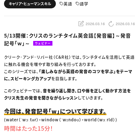
動画配信・映像制作
TOP Creator’s コラム トップ
英語
語学
キャリア・ヒューマンスキル
編集・ライティング
Webクリエイター
セミナー
マーケティング
アプリクリエイター
ディレクション
ゲームクリエイター
業界解説・キャリア事情
映像クリエイター
ニュース・トレンド
2026.03.16
2026.03.16
お役立ち基礎知識
マーケッター
クリエイターインタビュー
ニュース・トレンド トップ
5/13開催：クリスのランチタイム英会話【発音編】～発音
C＆R Magazine
Web
記号「w」～
映像
ウェビナー
ゲーム・エンタメ
広告
クリーク･アンド･リバー社（C&R社）では、ランチタイムを活用して英語
出版
CREATIVE VILLAGEからのお知らせ
に触れる機会を増やす取り組みを行っております。
このシリーズでは、
「楽しみながら英語の発音のコツを学ぶ」をテーマ
に、スピーキング力アップ
を目指します。
プロフェッショナル×つながる×メディア
このウェビナーでは、
音を繰り返し聞き、口や唇を正しく動かす方法を
クリス先生の発音を聞きながらレッスン
していきます。
今回は、発音記号「w」について学びます。
(water（ˈwɔːtər）・window（ˈwɪndoʊ）・world（wɜːrld）)
時間はたった15分！