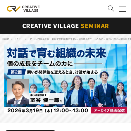
CREATIVE VILLAGE
SEMINAR
ACCOUNT
ログイン
会員登録
HOME
セミナー
【アーカイブ録画配信】「対話で育む組織の未来」～個の成長をチームの力に～ 第2回：問いが関係性を
RECRUIT
クリエイター求人を探す
CREATIVE JOB求人検索
特集求人
採用説明会
転職支援サービス
CONTENTS
スキルアップしたい！
スキルアップしたい！ トップ
デザイン
TOP Creator’s コラム
プログラミング