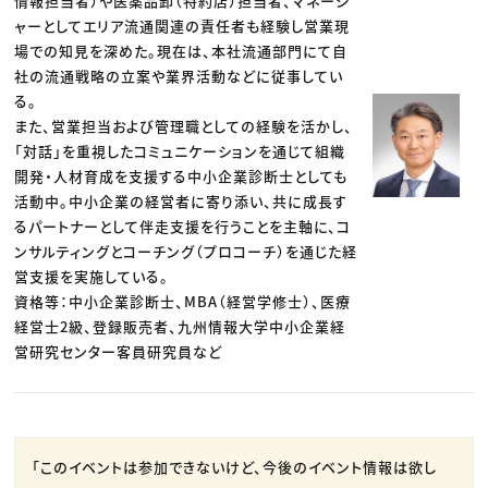
情報担当者）や医薬品卸（特約店）担当者、マネージ
ャーとしてエリア流通関連の責任者も経験し営業現
場での知見を深めた。現在は、本社流通部門にて自
社の流通戦略の立案や業界活動などに従事してい
る。
また、営業担当および管理職としての経験を活かし、
「対話」を重視したコミュニケーションを通じて組織
開発・人材育成を支援する中小企業診断士としても
活動中。中小企業の経営者に寄り添い、共に成長す
るパートナーとして伴走支援を行うことを主軸に、コ
ンサルティングとコーチング（プロコーチ）を通じた経
営支援を実施している。
資格等：中小企業診断士、MBA（経営学修士）、医療
経営士2級、登録販売者、九州情報大学中小企業経
営研究センター客員研究員など
「このイベントは参加できないけど、今後のイベント情報は欲し