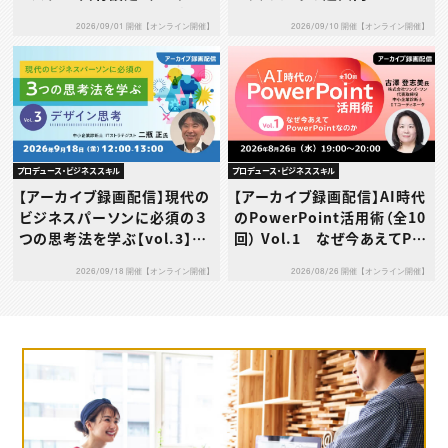
信・利用規約…その使い方、本
2026/09/01 開催【オンライン開催】
2026/09/10 開催【オンライン開催】
当に大丈夫？～
プロデュース・ビジネススキル
プロデュース・ビジネススキル
【アーカイブ録画配信】現代の
【アーカイブ録画配信】AI時代
ビジネスパーソンに必須の３
のPowerPoint活用術（全10
つの思考法を学ぶ【vol.3】デ
回） Vol.1 なぜ今あえてPo
ザイン思考
werPointなのか
2026/09/18 開催【オンライン開催】
2026/08/26 開催【オンライン開催】