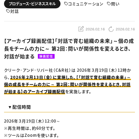
動画配信・映像制作
TOP Creator’s コラム トップ
コミュニケーション
問い
プロデュース・ビジネススキル
編集・ライティング
Webクリエイター
セミナー
マーケティング
対話
アプリクリエイター
ディレクション
ゲームクリエイター
業界解説・キャリア事情
映像クリエイター
ニュース・トレンド
お役立ち基礎知識
マーケッター
2026.02.16
2026.02.16
クリエイターインタビュー
ニュース・トレンド トップ
C＆R Magazine
Web
【アーカイブ録画配信】「対話で育む組織の未来」～個の成
映像
長をチームの力に～ 第2回：問いが関係性を変えるとき、
ゲーム・エンタメ
広告
対話が始まる
録画配信
出版
CREATIVE VILLAGEからのお知らせ
クリーク･アンド･リバー社（C&R社）は 2026年３月19日（木）12時か
ら、
2026年２月13日（金）に実施した、【「対話で育む組織の未来」～
プロフェッショナル×つながる×メディア
個の成長をチームの力に～ 第2回：問いが関係性を変えるとき、対話
が始まる】のアーカイブ録画配信
を実施します。
▼配信時間
2026年３月19日（木）12:00～
※再生時間は、約60分です。
※ツールはZoomを使います。