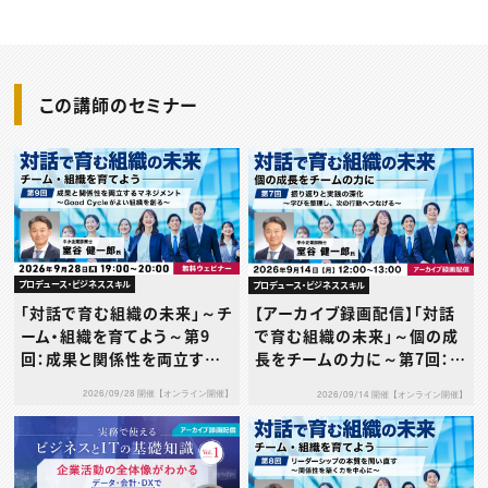
この講師のセミナー
プロデュース・ビジネススキル
プロデュース・ビジネススキル
「対話で育む組織の未来」～チ
【アーカイブ録画配信】「対話
ーム・組織を育てよう～第9
で育む組織の未来」～個の成
回：成果と関係性を両立する
長をチームの力に～第7回：振
マネジメント～Good Cycle
り返りと実践の深化〜学びを
2026/09/28 開催【オンライン開催】
2026/09/14 開催【オンライン開催】
がよい組織を創る～
整理し、次の行動へつなげ
る〜