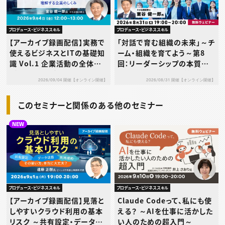
プロデュース・ビジネススキル
プロデュース・ビジネススキル
【アーカイブ録画配信】実務で
「対話で育む組織の未来」～チ
使えるビジネスとITの基礎知
ーム・組織を育てよう～第8
識 Vol.1 企業活動の全体像
回：リーダーシップの本質を
がわかる ～データ・会計・DX
問い直す～関係性を築く力を
2026/09/04 開催【オンライン開催】
2026/08/31 開催【オンライン開催】
で理解する企業のしくみ～
中心に～
このセミナーと関係のある他のセミナー
NEW
プロデュース・ビジネススキル
プロデュース・ビジネススキル
【アーカイブ録画配信】見落と
Claude Codeって、私にも使
しやすいクラウド利用の基本
える？ ～AIを仕事に活かした
リスク ～共有設定・データ送
い人のための超入門～