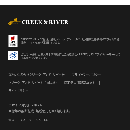
CREEK & RIVER Co., Ltd.
CREATIVE VILLAGEは株式会社クリーク･アンド･リバー社（東京証券
取引所プライム市場、
証券コード4763）が運営しています。
当社は、一般財団法人日本情報経済社会推進協会（JIPDEC）より
「プライバシーマーク」の
付与認定を受けています。
運営：株式会社クリーク･アンド･リバー社
プライバシーポリシー
クリーク･アンド･リバー社会員規約
特定個人情報基本方針
サイトポリシー
当サイトの内容、テキスト、
画像等の無断転載・無断使用を固く禁じます。
© CREEK & RIVER Co., Ltd.