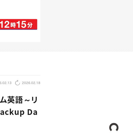
6.02.13
2026.02.18
イム英語～リ
ckup Da
CREA