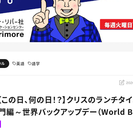
英語
語学
キル
202
：【この日、何の日！？】クリスのランチタ
編～世界バックアップデー（World Ba