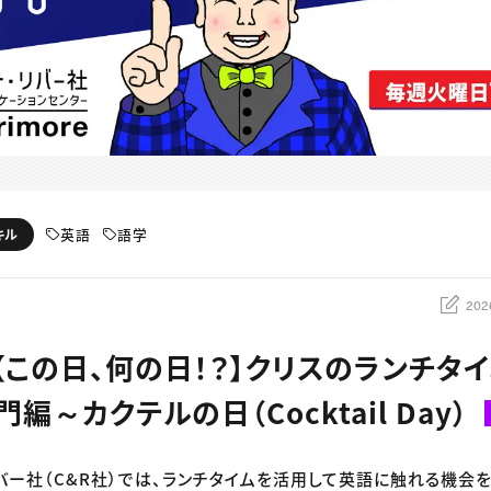
英語
語学
キル
202
：【この日、何の日！？】クリスのランチタ
編～カクテルの日（Cocktail Day）
リバー社（C&R社）では、ランチタイムを活用して英語に触れる機会