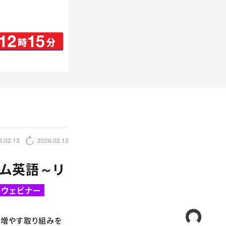
6.02.13
2026.02.13
イム英語～リ
ウェビナー
CREA
を増やす取り組みを