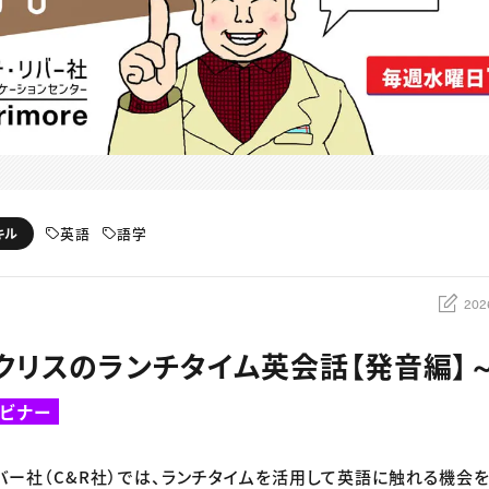
英語
語学
キル
202
催：クリスのランチタイム英会話【発音編】
ビナー
リバー社（C&R社）では、ランチタイムを活用して英語に触れる機会