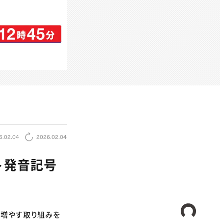
6.02.04
2026.02.04
～発音記号
CREA
を増やす取り組みを