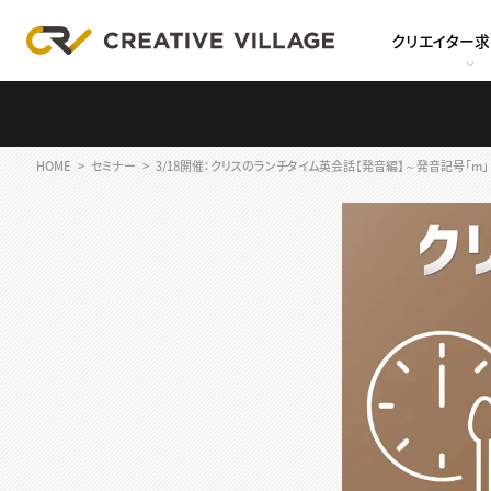
クリエイター
HOME
セミナー
3/18開催：クリスのランチタイム英会話【発音編】～発音記号「m」