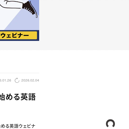
6.01.26
2026.02.04
始める英語
CREA
ら始める英語ウェビナ