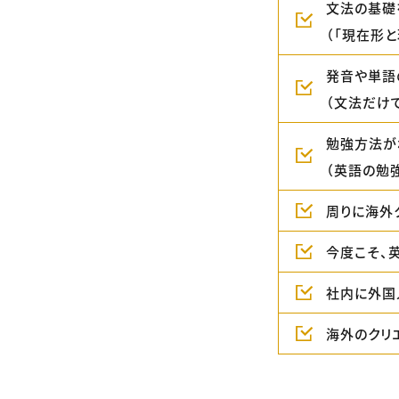
文法の基礎
（「現在形
発音や単語
（文法だけ
勉強方法が
（英語の勉
周りに海外
今度こそ、
社内に外国
海外のクリ