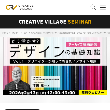
CREATIVE VILLAGE
SEMINAR
ACCOUNT
ログイン
会員登録
HOME
セミナー
【アーカイブ録画配信】どう活かす？デザインの基礎知識 Vol.1 「クリエイターが知っておきたいデザイン
RECRUIT
クリエイター求人を探す
CREATIVE JOB求人検索
特集求人
採用説明会
転職支援サービス
CONTENTS
スキルアップしたい！
スキルアップしたい！ トップ
デザイン
TOP Creator’s コラム
プログラミング