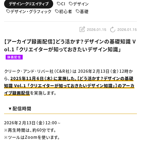
動画配信・映像制作
TOP Creator’s コラム トップ
CI
デザイン
デザイン・クリエイティブ
編集・ライティング
Webクリエイター
セミナー
マーケティング
デザイン・グラフィック
初心者
基礎
アプリクリエイター
ディレクション
ゲームクリエイター
業界解説・キャリア事情
映像クリエイター
ニュース・トレンド
お役立ち基礎知識
マーケッター
2026.01.15
2026.01.15
クリエイターインタビュー
ニュース・トレンド トップ
C＆R Magazine
Web
【アーカイブ録画配信】どう活かす？デザインの基礎知識 V
映像
ol.1 「クリエイターが知っておきたいデザイン知識」
ゲーム・エンタメ
広告
録画配信
出版
CREATIVE VILLAGEからのお知らせ
クリーク･アンド･リバー社（C&R社）は 2026年２月13日（金）12時か
ら、
2025年11月６日（木）に実施した、【どう活かす？デザインの基礎
プロフェッショナル×つながる×メディア
知識 Vol.1 「クリエイターが知っておきたいデザイン知識」】のアーカ
イブ録画配信
を実施します。
▼配信時間
2026年２月13日（金）12:00～
※再生時間は、約60分です。
※ツールはZoomを使います。