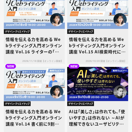
デザイン・クリエイティブ
デザイン・クリエイティブ
情報を伝える力を高める We
情報を伝える力を高める We
bライティング入門オンライン
bライティング入門オンライン
講座 Vol.16 ライターの「値
講座 Vol.15 AI検索時代に
決め」─単価設定と交渉の考
「選ばれる」文章術
2026/11/18 開催【オンライン開催】
2026/10/20 開催【オンライン開催】
え方
NEW
NEW
デザイン・クリエイティブ
デザイン・クリエイティブ
AIは「美しさ」は作れても、「使
情報を伝える力を高める We
いやすさ」は作れない ～AIが
bライティング入門オンライン
理解できないユーザビリティ
講座 Vol.14 書く前に9割決
の本質とは～
まる！成果につながる構成力