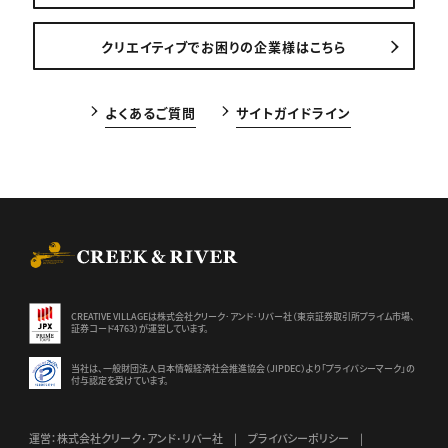
クリエイティブでお困りの企業様はこちら
よくあるご質問
サイトガイドライン
CREEK & RIVER Co., Ltd.
CREATIVE VILLAGEは株式会社クリーク･アンド･リバー社（東京証券
取引所プライム市場、
証券コード4763）が運営しています。
当社は、一般財団法人日本情報経済社会推進協会（JIPDEC）より
「プライバシーマーク」の
付与認定を受けています。
運営：株式会社クリーク･アンド･リバー社
プライバシーポリシー