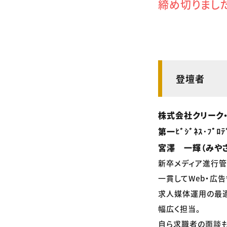
締め切りまし
登壇者
株式会社クリーク
第一ﾋﾞｼﾞﾈｽ･ﾌﾟﾛﾃ
宮澤 一輝（みや
新卒メディア進行管
一貫してWeb・広
求人媒体運用の最適
幅広く担当。
自ら求職者の面談も