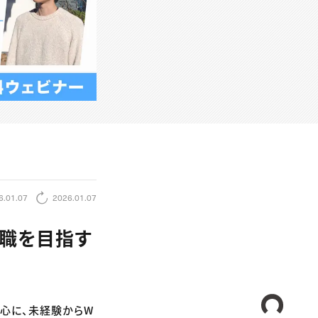
6.01.07
2026.01.07
作職を目指す
CREA
を中心に、未経験からW