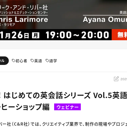
初心者
英語
語学
キル
202
alk! はじめての英会話シリーズ Vol.5
ーヒーショップ編
ウェビナー
リバー社（C&R社）では、クリエイティブ業界で、制作の現場やプロジ