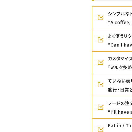
シンプルな
“A coffe
よく使うリ
“Can I h
カスタマイ
「ミルク多
ていねい表現
旅行・日常
フードの注
“I’ll ha
Eat in /