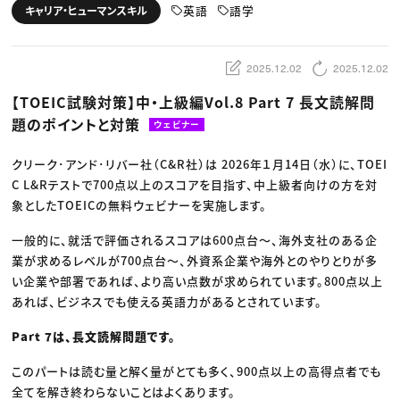
動画配信・映像制作
TOP Creator’s コラム トップ
英語
語学
キャリア・ヒューマンスキル
編集・ライティング
Webクリエイター
セミナー
マーケティング
アプリクリエイター
ディレクション
ゲームクリエイター
業界解説・キャリア事情
映像クリエイター
ニュース・トレンド
2025.12.02
2025.12.02
お役立ち基礎知識
マーケッター
クリエイターインタビュー
ニュース・トレンド トップ
【TOEIC試験対策】中・上級編Vol.8 Part 7 長文読解問
C＆R Magazine
Web
題のポイントと対策
映像
ウェビナー
ゲーム・エンタメ
広告
クリーク･アンド･リバー社（C&R社）は 2026年１月14日（水）に、TOEI
出版
CREATIVE VILLAGEからのお知らせ
C L&Rテストで700点以上のスコアを目指す、中上級者向けの方を対
象としたTOEICの無料ウェビナーを実施します。
プロフェッショナル×つながる×メディア
一般的に、就活で評価されるスコアは600点台〜、海外支社のある企
業が求めるレベルが700点台〜、外資系企業や海外とのやりとりが多
い企業や部署であれば、より高い点数が求められています。800点以上
あれば、ビジネスでも使える英語力があるとされています。
Part 7は、長文読解問題です。
このパートは読む量と解く量がとても多く、900点以上の高得点者でも
全てを解き終わらないことはよくあります。