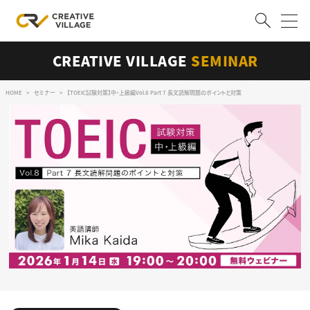
CREATIVE VILLAGE
SEMINAR
ACCOUNT
ログイン
会員登録
HOME
セミナー
【TOEIC試験対策】中・上級編Vol.8 Part 7 長文読解問題のポイントと対策
RECRUIT
クリエイター求人を探す
CREATIVE JOB求人検索
特集求人
採用説明会
転職支援サービス
CONTENTS
スキルアップしたい！
スキルアップしたい！ トップ
デザイン
TOP Creator’s コラム
プログラミング