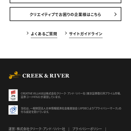
クリエイティブでお困りの企業様はこちら
よくあるご質問
サイトガイドライン
CREEK & RIVER Co., Ltd.
CREATIVE VILLAGEは株式会社クリーク･アンド･リバー社（東京証券
取引所プライム市場、
証券コード4763）が運営しています。
当社は、一般財団法人日本情報経済社会推進協会（JIPDEC）より
「プライバシーマーク」の
付与認定を受けています。
運営：株式会社クリーク･アンド･リバー社
プライバシーポリシー