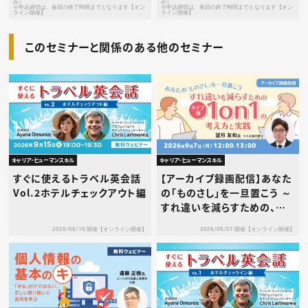
み）
み）
※申込締切は、各回の終了時間までとなります【オン
※申込締切は、各回の終了時間までとなります【オン
ライン開催】
ライン開催】
このセミナーと関係のある他のセミナー
キャリア・ヒューマンスキル
キャリア・ヒューマンスキル
すぐに使えるトラベル英会話
【アーカイブ録画配信】あなた
Vol.2ホテルチェックアウト編
の「ものさし」を一旦置こう ～
すれ違いを減らすための、タ
イプ別1on1の考え方と実践
2026/09/15 開催【オンライン開催】
2026/09/07 開催【オンライン開催】
～