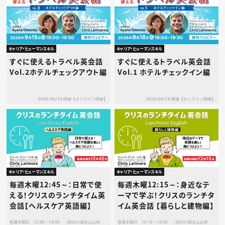
キャリア・ヒューマンスキル
キャリア・ヒューマンスキル
すぐに使えるトラベル英会話
すぐに使えるトラベル英会話
Vol.2ホテルチェックアウト編
Vol.1 ホテルチェックイン編
2026/09/15 開催【オンライン開催】
2026/08/18 開催【オンライン開催】
キャリア・ヒューマンスキル
キャリア・ヒューマンスキル
毎週木曜12:45～：日常で使
毎週木曜12:15～：身近なテ
える！クリスのランチタイム英
ーマで学ぶ！クリスのランチタ
会話【ヘルスケア英語編】
イム英会話 【暮らしと建物編】
毎週木曜日 12:45～13:00 （祝日の場合はお休
毎週木曜日 12:15～12:30 （祝日の場合はお休