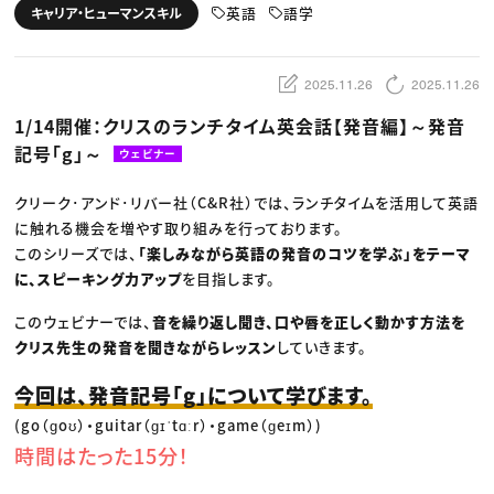
動画配信・映像制作
TOP Creator’s コラム トップ
英語
語学
キャリア・ヒューマンスキル
編集・ライティング
Webクリエイター
セミナー
マーケティング
アプリクリエイター
ディレクション
ゲームクリエイター
業界解説・キャリア事情
映像クリエイター
ニュース・トレンド
2025.11.26
2025.11.26
お役立ち基礎知識
マーケッター
クリエイターインタビュー
ニュース・トレンド トップ
1/14開催：クリスのランチタイム英会話【発音編】～発音
C＆R Magazine
Web
記号「g」～
映像
ウェビナー
ゲーム・エンタメ
広告
クリーク･アンド･リバー社（C&R社）では、ランチタイムを活用して英語
出版
CREATIVE VILLAGEからのお知らせ
に触れる機会を増やす取り組みを行っております。
このシリーズでは、
「楽しみながら英語の発音のコツを学ぶ」をテーマ
に、スピーキング力アップ
を目指します。
プロフェッショナル×つながる×メディア
このウェビナーでは、
音を繰り返し聞き、口や唇を正しく動かす方法を
クリス先生の発音を聞きながらレッスン
していきます。
今回は、発音記号「g」について学びます。
(go（ɡoʊ）・guitar（ɡɪˈtɑːr）・game（ɡeɪm）)
時間はたった15分！