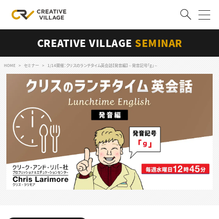
CREATIVE VILLAGE
SEMINAR
ACCOUNT
ログイン
会員登録
HOME
セミナー
1/14開催：クリスのランチタイム英会話【発音編】～発音記号「g」～
RECRUIT
クリエイター求人を探す
CREATIVE JOB求人検索
特集求人
採用説明会
転職支援サービス
CONTENTS
スキルアップしたい！
スキルアップしたい！ トップ
デザイン
TOP Creator’s コラム
プログラミング