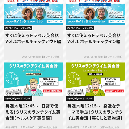
キャリア・ヒューマンスキル
キャリア・ヒューマンスキル
すぐに使えるトラベル英会話
すぐに使えるトラベル英会話
Vol.2ホテルチェックアウト編
Vol.1 ホテルチェックイン編
2026/09/15 開催【オンライン開催】
2026/08/18 開催【オンライン開催】
キャリア・ヒューマンスキル
キャリア・ヒューマンスキル
毎週木曜12:45～：日常で使
毎週木曜12:15～：身近なテ
える！クリスのランチタイム英
ーマで学ぶ！クリスのランチタ
会話【ヘルスケア英語編】
イム英会話 【暮らしと建物編】
毎週木曜日 12:45～13:00 （祝日の場合はお休
毎週木曜日 12:15～12:30 （祝日の場合はお休