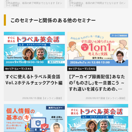
み）
み）
※申込締切は、各回の終了時間までとなります【オン
※申込締切は、各回の終了時間までとなります【オン
ライン開催】
ライン開催】
このセミナーと関係のある他のセミナー
キャリア・ヒューマンスキル
キャリア・ヒューマンスキル
すぐに使えるトラベル英会話
【アーカイブ録画配信】あなた
Vol.2ホテルチェックアウト編
の「ものさし」を一旦置こう ～
すれ違いを減らすための、タ
イプ別1on1の考え方と実践
2026/09/15 開催【オンライン開催】
2026/09/07 開催【オンライン開催】
～