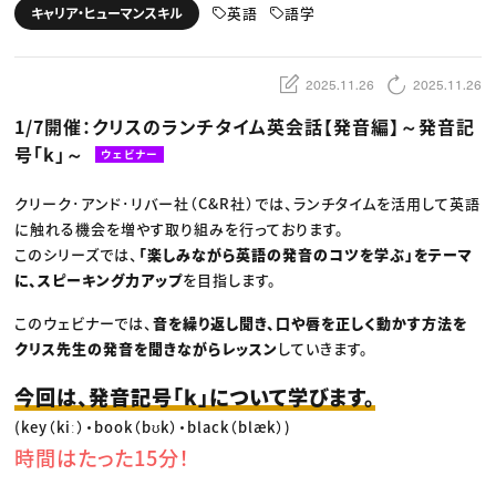
動画配信・映像制作
TOP Creator’s コラム トップ
英語
語学
キャリア・ヒューマンスキル
編集・ライティング
Webクリエイター
セミナー
マーケティング
アプリクリエイター
ディレクション
ゲームクリエイター
業界解説・キャリア事情
映像クリエイター
ニュース・トレンド
2025.11.26
2025.11.26
お役立ち基礎知識
マーケッター
クリエイターインタビュー
ニュース・トレンド トップ
1/7開催：クリスのランチタイム英会話【発音編】～発音記
C＆R Magazine
Web
号「k」～
映像
ウェビナー
ゲーム・エンタメ
広告
クリーク･アンド･リバー社（C&R社）では、ランチタイムを活用して英語
出版
CREATIVE VILLAGEからのお知らせ
に触れる機会を増やす取り組みを行っております。
このシリーズでは、
「楽しみながら英語の発音のコツを学ぶ」をテーマ
に、スピーキング力アップ
を目指します。
プロフェッショナル×つながる×メディア
このウェビナーでは、
音を繰り返し聞き、口や唇を正しく動かす方法を
クリス先生の発音を聞きながらレッスン
していきます。
今回は、発音記号「k」について学びます。
(key（kiː）・book（bʊk）・black（blæk）)
時間はたった15分！