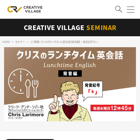
CREATIVE VILLAGE
SEMINAR
ACCOUNT
ログイン
会員登録
HOME
セミナー
1/7開催：クリスのランチタイム英会話【発音編】～発音記号「k」～
RECRUIT
クリエイター求人を探す
CREATIVE JOB求人検索
特集求人
採用説明会
転職支援サービス
CONTENTS
スキルアップしたい！
スキルアップしたい！ トップ
デザイン
TOP Creator’s コラム
プログラミング