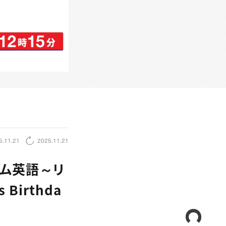
5.11.21
2025.11.21
イム英語～リ
Birthda
CREA