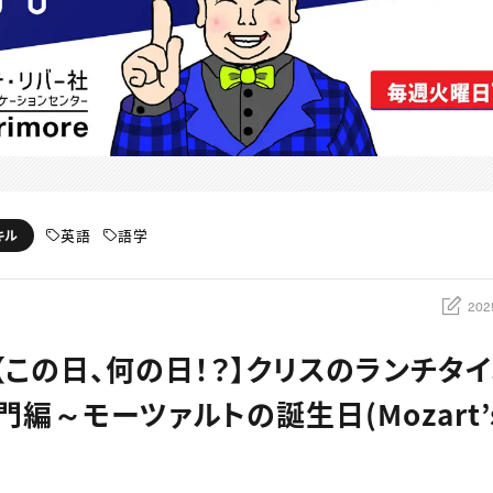
英語
語学
キル
202
：【この日、何の日！？】クリスのランチタ
編～モーツァルトの誕生日(Mozart’s 