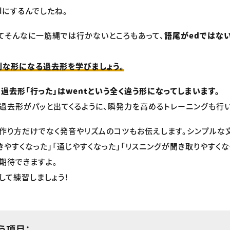
dにするんでしたね。
てそんなに一筋縄では行かないところもあって、
語尾がedではな
則な形になる過去形を学びましょう。
の過去形「行った」はwentという全く違う形になってしまいます。
過去形がパッと出てくるように、瞬発力を高めるトレーニングも行い
作り方だけでなく発音やリズムのコツもお伝えします。シンプルな
きやすくなった」「通じやすくなった」「リスニングが聞き取りやすくな
期待できますよ。
して練習しましょう！
扱う項目：