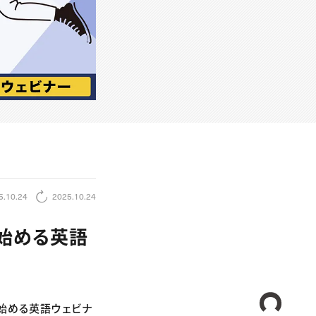
5.10.24
2025.10.24
始める英語
CREA
ら始める英語ウェビナ