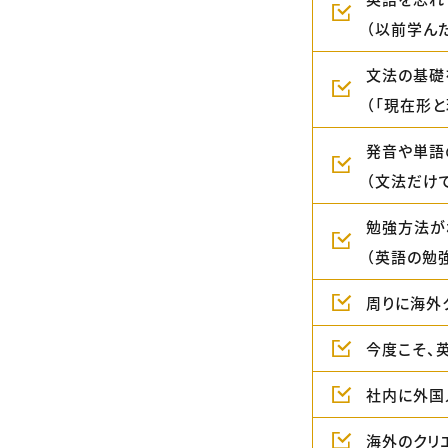
（以前学ん
文法の基礎
（「現在形
発音や単語
（文法だけ
勉強方法が
（英語の勉
周りに海外
今度こそ、
社内に外国
海外のクリ