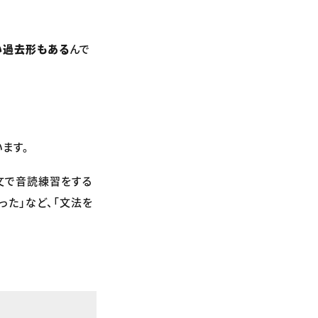
い過去形もある
んで
ます。
文で音読練習をする
った」など、「文法を