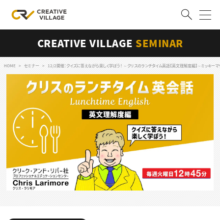
CREATIVE VILLAGE
SEMINAR
ACCOUNT
ログイン
会員登録
HOME
セミナー
12/2開催：クイズに答えながら楽しく学ぼう！ ～クリスのランチタイム英語【英文理解度編】～ミッキーマウス誕生日（M
RECRUIT
クリエイター求人を探す
CREATIVE JOB求人検索
特集求人
採用説明会
転職支援サービス
CONTENTS
スキルアップしたい！
スキルアップしたい！ トップ
デザイン
TOP Creator’s コラム
プログラミング