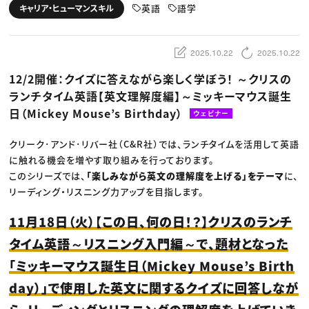
動画配信・映像制作
TOP Creator’s コラム トップ
英語
語学
キャリア・ヒューマンスキル
編集・ライティング
Webクリエイター
セミナー
マーケティング
アプリクリエイター
ディレクション
ゲームクリエイター
業界解説・キャリア事情
映像クリエイター
ニュース・トレンド
2025.10.22
2025.10.22
お役立ち基礎知識
マーケッター
クリエイターインタビュー
ニュース・トレンド トップ
12/2開催：クイズに答えながら楽しく学ぼう！ ～クリスの
C＆R Magazine
Web
ランチタイム英語【英文理解度編】～ミッキーマウス誕生
映像
ゲーム・エンタメ
日（Mickey Mouse’s Birthday）
ウェビナー
広告
出版
CREATIVE VILLAGEからのお知らせ
クリーク･アンド･リバー社（C&R社）では、ランチタイムを活用して英語
に触れる機会を増やす取り組みを行っております。
このシリーズでは、
「楽しみながら英文の理解度を上げる」をテーマ
に、
プロフェッショナル×つながる×メディア
リーディング・リスニング力アップを目指します。
11月18日（火）【この日、何の日！？】クリスのランチ
タイム英語～リスニング入門編～で、題材となった
「ミッキーマウス誕生日（Mickey Mouse’s Birth
day）」で使用した英文に関するクイズに回答しなが