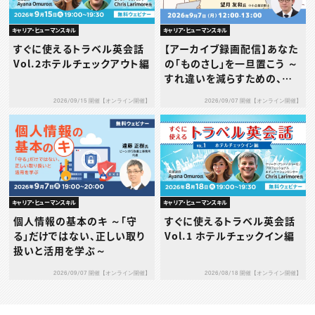
キャリア・ヒューマンスキル
キャリア・ヒューマンスキル
すぐに使えるトラベル英会話
【アーカイブ録画配信】あなた
Vol.2ホテルチェックアウト編
の「ものさし」を一旦置こう ～
すれ違いを減らすための、タ
イプ別1on1の考え方と実践
2026/09/15 開催【オンライン開催】
2026/09/07 開催【オンライン開催】
～
キャリア・ヒューマンスキル
キャリア・ヒューマンスキル
個人情報の基本のキ ～「守
すぐに使えるトラベル英会話
る」だけではない、正しい取り
Vol.1 ホテルチェックイン編
扱いと活用を学ぶ～
2026/09/07 開催【オンライン開催】
2026/08/18 開催【オンライン開催】