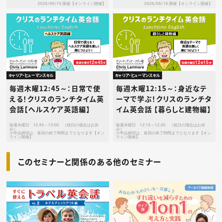
2026/09/15 開催【オンライン開催】
2026/08/18 開催【オンライン開催】
キャリア・ヒューマンスキル
キャリア・ヒューマンスキル
毎週木曜12:45～：日常で使
毎週木曜12:15～：身近なテ
える！クリスのランチタイム英
ーマで学ぶ！クリスのランチタ
会話【ヘルスケア英語編】
イム英会話 【暮らしと建物編】
毎週木曜日 12:45～13:00 （祝日の場合はお休
毎週木曜日 12:15～12:30 （祝日の場合はお休
み）
み）
※申込締切は、各回の終了時間までとなります【オン
※申込締切は、各回の終了時間までとなります【オン
ライン開催】
ライン開催】
このセミナーと関係のある他のセミナー