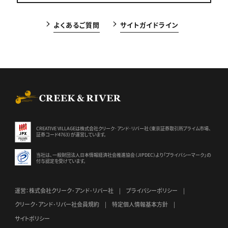
よくあるご質問
サイトガイドライン
CREEK & RIVER Co., Ltd.
CREATIVE VILLAGEは株式会社クリーク･アンド･リバー社（東京証券
取引所プライム市場、
証券コード4763）が運営しています。
当社は、一般財団法人日本情報経済社会推進協会（JIPDEC）より
「プライバシーマーク」の
付与認定を受けています。
運営：株式会社クリーク･アンド･リバー社
プライバシーポリシー
クリーク･アンド･リバー社会員規約
特定個人情報基本方針
サイトポリシー