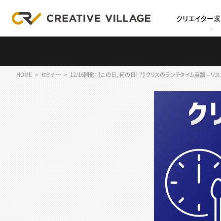
クリエイター
HOME
セミナー
12/16開催：【この日、何の日！？】クリスのランチタイム英語～リスニン