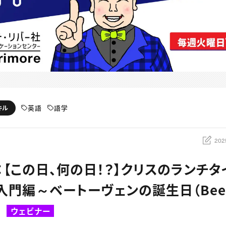
英語
語学
キル
202
催：【この日、何の日！？】クリスのランチ
門編～ベートーヴェンの誕生日（Beeth
）
ウェビナー