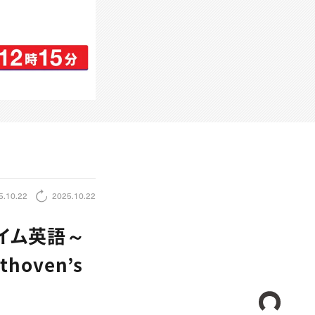
5.10.22
2025.10.22
タイム英語～
oven’s
CREA