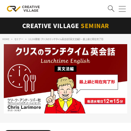
CREATIVE VILLAGE
SEMINAR
ACCOUNT
ログイン
会員登録
HOME
セミナー
11/26開催：クリスのランチタイム英会話【英文法編】～最上級と現在完了形
RECRUIT
クリエイター求人を探す
CREATIVE JOB求人検索
特集求人
採用説明会
転職支援サービス
CONTENTS
スキルアップしたい！
スキルアップしたい！ トップ
デザイン
TOP Creator’s コラム
プログラミング