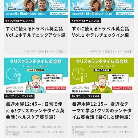
キャリア・ヒューマンスキル
キャリア・ヒューマンスキル
すぐに使えるトラベル英会話
すぐに使えるトラベル英会話
Vol.2ホテルチェックアウト編
Vol.1 ホテルチェックイン編
2026/09/15 開催【オンライン開催】
2026/08/18 開催【オンライン開催】
キャリア・ヒューマンスキル
キャリア・ヒューマンスキル
毎週木曜12:45～：日常で使
毎週木曜12:15～：身近なテ
える！クリスのランチタイム英
ーマで学ぶ！クリスのランチタ
会話【ヘルスケア英語編】
イム英会話 【暮らしと建物編】
毎週木曜日 12:45～13:00 （祝日の場合はお休
毎週木曜日 12:15～12:30 （祝日の場合はお休
み）
み）
※申込締切は、各回の終了時間までとなります【オン
※申込締切は、各回の終了時間までとなります【オン
ライン開催】
ライン開催】