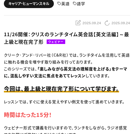
動画配信・映像制作
TOP Creator’s コラム トップ
英語
語学
キャリア・ヒューマンスキル
編集・ライティング
Webクリエイター
セミナー
マーケティング
アプリクリエイター
ディレクション
ゲームクリエイター
業界解説・キャリア事情
映像クリエイター
ニュース・トレンド
2025.09.24
2025.09.24
お役立ち基礎知識
マーケッター
クリエイターインタビュー
ニュース・トレンド トップ
11/26開催：クリスのランチタイム英会話【英文法編】～最
C＆R Magazine
Web
上級と現在完了形
映像
ウェビナー
ゲーム・エンタメ
広告
クリーク･アンド･リバー社（C&R社）では、ランチタイムを活用して英語
出版
CREATIVE VILLAGEからのお知らせ
に触れる機会を増やす取り組みを行っております。
このシリーズでは、
「楽しみながら英文法の理解度を上げる」をテーマ
に、混乱しやすい文法に焦点をあててレッスン
していきます。
プロフェッショナル×つながる×メディア
今回は、最上級と現在完了形について学びます。
レッスンでは、すぐに使える覚えやすい例文を使って進めていきます。
時間はたった15分！
ウェビナー形式で講義を行いますので、ランチをしながら、ラジオ感覚