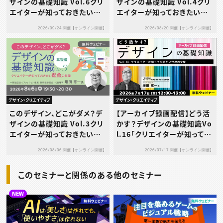
ザインの基礎知識 Vol.6クリ
ザインの基礎知識 Vol.4クリ
エイターが知っておきたいデ
エイターが知っておきたいデ
ザインとブランディング［応用
ザイン史
2026/09/24 開催【オンライン開催】
2026/08/20 開催【オンライン開催】
編］～CIとVI～
デザイン・クリエイティブ
デザイン・クリエイティブ
このデザイン、どこがダメ？デ
【アーカイブ録画配信】どう活
ザインの基礎知識 Vol.3クリ
かす？デザインの基礎知識Vo
エイターが知っておきたい配
l.16「クリエイターが知ってお
色の知識［基礎編］
きたい世界の⽂様」
2026/08/06 開催【オンライン開催】
2026/07/17 開催【オンライン開催】
このセミナーと関係のある他のセミナー
NEW