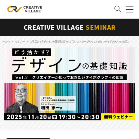
CREATIVE VILLAGE
SEMINAR
ACCOUNT
ログイン
会員登録
HOME
セミナー
どう活かす？デザインの基礎知識 Vol.2「クリエイターが知っておきたいタイポグラフィの知識」
RECRUIT
クリエイター求人を探す
CREATIVE JOB求人検索
特集求人
採用説明会
転職支援サービス
CONTENTS
スキルアップしたい！
スキルアップしたい！ トップ
デザイン
TOP Creator’s コラム
プログラミング