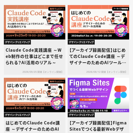
デザイン・クリエイティブ
デザイン・クリエイティブ
Claude Code実践講座 ～W
【アーカイブ録画配信】はじめ
eb制作の仕事はどこまで任せ
てのClaude Code講座 ～デ
られる？AI活用のリアル～
ザイナーのためのAIツール活
用術～
2026/09/25 開催【オンライン開催】
2026/08/12 開催【オンライン開催】
デザイン・クリエイティブ
デザイン・クリエイティブ
はじめてのClaude Code講
【アーカイブ録画配信】Figma
座 ～デザイナーのためのAI
Sitesでつくる最新Webデザ