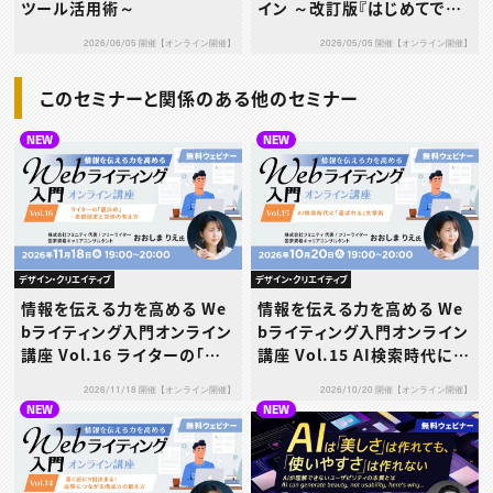
ツール活用術～
イン ～改訂版『はじめてでも
迷わないFigmaのきほん』解
2026/06/05 開催【オンライン開催】
2026/05/05 開催【オンライン開催】
説付き～
このセミナーと関係のある他のセミナー
NEW
NEW
デザイン・クリエイティブ
デザイン・クリエイティブ
情報を伝える力を高める We
情報を伝える力を高める We
bライティング入門オンライン
bライティング入門オンライン
講座 Vol.16 ライターの「値
講座 Vol.15 AI検索時代に
決め」─単価設定と交渉の考
「選ばれる」文章術
2026/11/18 開催【オンライン開催】
2026/10/20 開催【オンライン開催】
え方
NEW
NEW