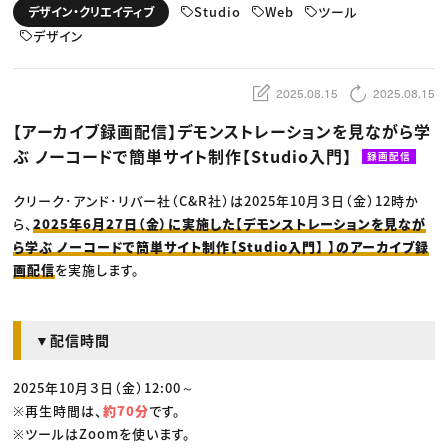
動画配信・映像制作
TOP Creator’s コラム トップ
Studio
Web
ツール
デザイン・クリエイティブ
編集・ライティング
Webクリエイター
セミナー
マーケティング
デザイン
アプリクリエイター
ディレクション
ゲームクリエイター
業界解説・キャリア事情
映像クリエイター
ニュース・トレンド
お役立ち基礎知識
マーケッター
2025.08.15
2025.08.15
クリエイターインタビュー
ニュース・トレンド トップ
C＆R Magazine
Web
【アーカイブ録画配信】デモンストレーションを見ながら学
映像
ぶ ノーコードで簡単サイト制作【Studio入門】
ゲーム・エンタメ
録画配信
広告
出版
クリーク･アンド･リバー社（C&R社）は2025年10月３日（金）12時か
CREATIVE VILLAGEからのお知らせ
ら、
2025年6月27日（金）に実施した【デモンストレーションを見なが
ら学ぶ ノーコードで簡単サイト制作【Studio入門】 】のアーカイブ録
プロフェッショナル×つながる×メディア
画配信
を実施します。
▼配信時間
2025年10月３日（金）12:00～
※再生時間は、
約70分
です。
※ツールはZoomを使います。