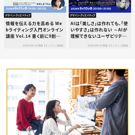
デザイン・クリエイティブ
デザイン・クリエイティブ
AIは「美しさ」は作れても、「使
情報を伝える力を高める We
いやすさ」は作れない ～AIが
bライティング入門オンライン
理解できないユーザビリティ
講座 Vol.14 書く前に9割決
の本質とは～
まる！成果につながる構成力
2026/09/10 開催【オンライン開催】
2026/09/15 開催【オンライン開催】
の鍛え方