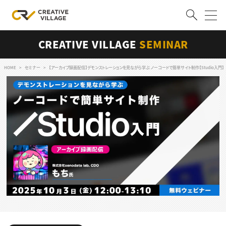
CREATIVE VILLAGE
SEMINAR
ACCOUNT
ログイン
会員登録
HOME
セミナー
【アーカイブ録画配信】デモンストレーションを見ながら学ぶ ノーコードで簡単サイト制作【Studio入門】
RECRUIT
クリエイター求人を探す
CREATIVE JOB求人検索
特集求人
採用説明会
転職支援サービス
CONTENTS
スキルアップしたい！
スキルアップしたい！ トップ
デザイン
TOP Creator’s コラム
プログラミング