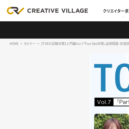
クリエイター
HOME
セミナー
【TOEIC試験対策】入門編Vol.7「Part 5&6対策」品詞問題：形