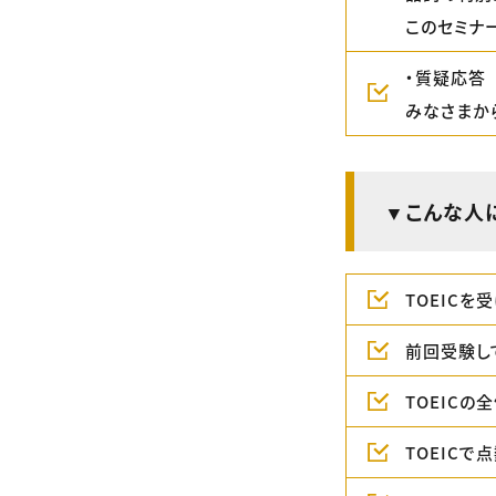
このセミナ
・質疑応答
みなさまか
▼こんな人
TOEICを
前回受験し
TOEICの
TOEIC