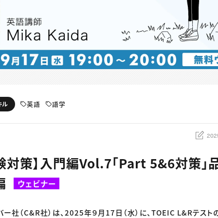
英語
語学
キル
202
験対策】入門編Vol.7「Part 5&6対策
編
ウェビナー
ー社（C&R社）は、2025年９月17日（水）に、TOEIC L&Rテス