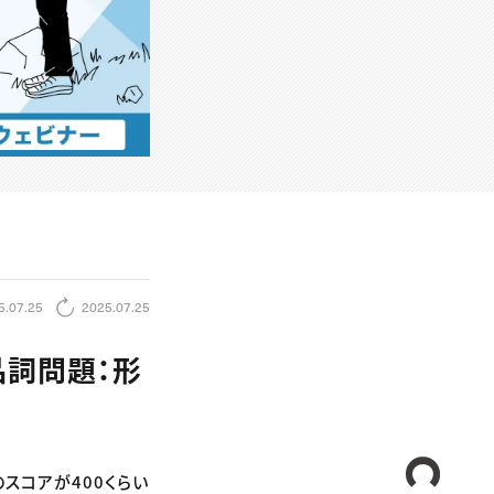
5.07.25
2025.07.25
」品詞問題：形
CREA
トのスコアが400くらい