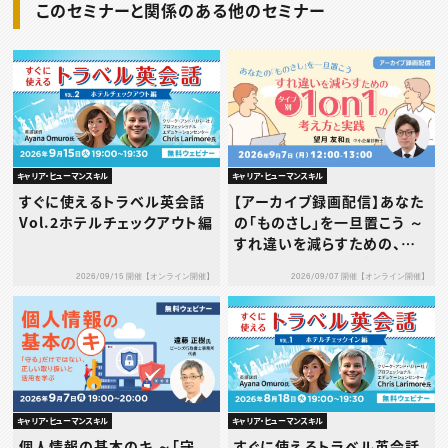
このセミナーと関係のある他のセミナー
キャリア・ヒューマンスキル
キャリア・ヒューマンスキル
すぐに使えるトラベル英会話
【アーカイブ録画配信】あなた
Vol.2ホテルチェックアウト編
の「ものさし」を一旦置こう ～
すれ違いを減らすための、タ
イプ別1on1の考え方と実践
2026/09/15 開催【オンライン開催】
2026/09/07 開催【オンライン開催】
～
キャリア・ヒューマンスキル
キャリア・ヒューマンスキル
個人情報の基本のキ ～「守
すぐに使えるトラベル英会話