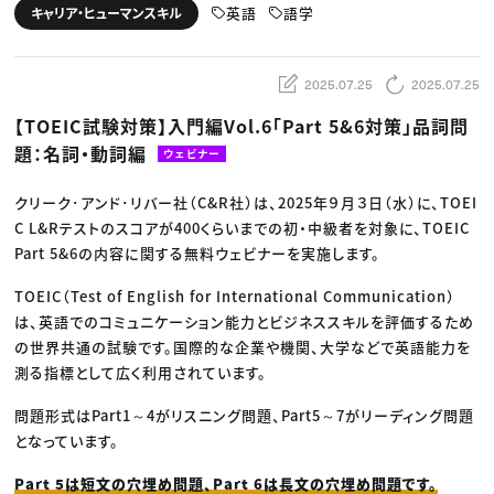
動画配信・映像制作
TOP Creator’s コラム トップ
英語
語学
キャリア・ヒューマンスキル
編集・ライティング
Webクリエイター
セミナー
マーケティング
アプリクリエイター
ディレクション
ゲームクリエイター
業界解説・キャリア事情
映像クリエイター
ニュース・トレンド
2025.07.25
2025.07.25
お役立ち基礎知識
マーケッター
クリエイターインタビュー
ニュース・トレンド トップ
【TOEIC試験対策】入門編Vol.6「Part 5&6対策」品詞問
C＆R Magazine
Web
題：名詞・動詞編
映像
ウェビナー
ゲーム・エンタメ
広告
クリーク･アンド･リバー社（C&R社）は、2025年９月３日（水）に、TOEI
出版
CREATIVE VILLAGEからのお知らせ
C L&Rテストのスコアが400くらいまでの初・中級者を対象に、TOEIC
Part 5&6の内容に関する無料ウェビナーを実施します。
プロフェッショナル×つながる×メディア
TOEIC（Test of English for International Communication）
は、英語でのコミュニケーション能力とビジネススキルを評価するため
の世界共通の試験です。国際的な企業や機関、大学などで英語能力を
測る指標として広く利用されています。
問題形式はPart1～4がリスニング問題、Part5～7がリーディング問題
となっています。
Part 5は短文の穴埋め問題、Part 6は長文の穴埋め問題です。