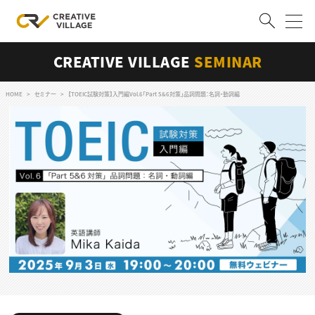
CREATIVE VILLAGE
SEMINAR
ACCOUNT
ログイン
会員登録
HOME
セミナー
【TOEIC試験対策】入門編Vol.6「Part 5&6対策」品詞問題：名詞・動詞編
RECRUIT
クリエイター求人を探す
CREATIVE JOB求人検索
特集求人
採用説明会
転職支援サービス
CONTENTS
スキルアップしたい！
スキルアップしたい！ トップ
デザイン
TOP Creator’s コラム
プログラミング