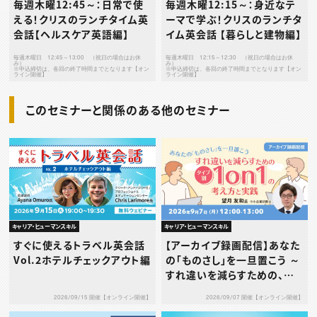
毎週木曜12:45～：日常で使
毎週木曜12:15～：身近なテ
える！クリスのランチタイム英
ーマで学ぶ！クリスのランチタ
会話【ヘルスケア英語編】
イム英会話 【暮らしと建物編】
毎週木曜日 12:45～13:00 （祝日の場合はお休
毎週木曜日 12:15～12:30 （祝日の場合はお休
み）
み）
※申込締切は、各回の終了時間までとなります【オン
※申込締切は、各回の終了時間までとなります【オン
ライン開催】
ライン開催】
このセミナーと関係のある他のセミナー
キャリア・ヒューマンスキル
キャリア・ヒューマンスキル
すぐに使えるトラベル英会話
【アーカイブ録画配信】あなた
Vol.2ホテルチェックアウト編
の「ものさし」を一旦置こう ～
すれ違いを減らすための、タ
イプ別1on1の考え方と実践
2026/09/15 開催【オンライン開催】
2026/09/07 開催【オンライン開催】
～