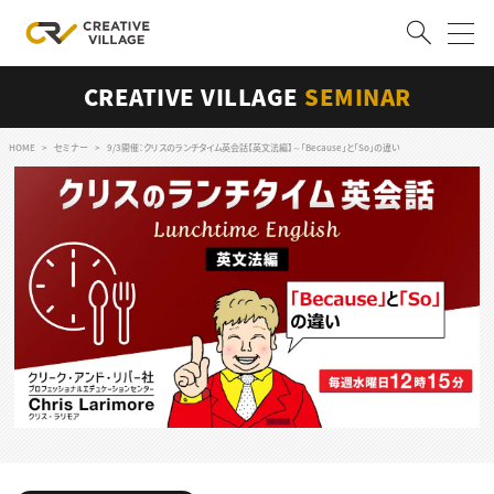
CREATIVE VILLAGE
SEMINAR
ACCOUNT
ログイン
会員登録
HOME
セミナー
9/3開催：クリスのランチタイム英会話【英文法編】～「Because」と「So」の違い
RECRUIT
クリエイター求人を探す
CREATIVE JOB求人検索
特集求人
採用説明会
転職支援サービス
CONTENTS
スキルアップしたい！
スキルアップしたい！ トップ
デザイン
TOP Creator’s コラム
プログラミング