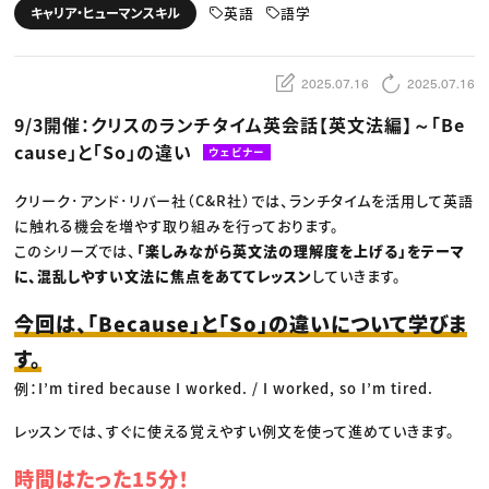
動画配信・映像制作
TOP Creator’s コラム トップ
英語
語学
キャリア・ヒューマンスキル
編集・ライティング
Webクリエイター
セミナー
マーケティング
アプリクリエイター
ディレクション
ゲームクリエイター
業界解説・キャリア事情
映像クリエイター
ニュース・トレンド
2025.07.16
2025.07.16
お役立ち基礎知識
マーケッター
クリエイターインタビュー
ニュース・トレンド トップ
9/3開催：クリスのランチタイム英会話【英文法編】～「Be
C＆R Magazine
Web
cause」と「So」の違い
映像
ウェビナー
ゲーム・エンタメ
広告
クリーク･アンド･リバー社（C&R社）では、ランチタイムを活用して英語
出版
CREATIVE VILLAGEからのお知らせ
に触れる機会を増やす取り組みを行っております。
このシリーズでは、
「楽しみながら英文法の理解度を上げる」をテーマ
に、混乱しやすい文法に焦点をあててレッスン
していきます。
プロフェッショナル×つながる×メディア
今回は、「Because」と「So」の違いについて学びま
す。
例：I’m tired because I worked. / I worked, so I’m tired.
レッスンでは、すぐに使える覚えやすい例文を使って進めていきます。
時間はたった15分！