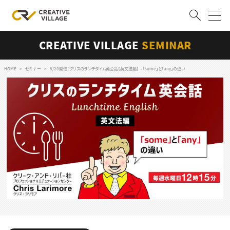
CREATIVE VILLAGE
SEMINAR
ACCOUNT
ログイン
会員登録
HOME
セミナー
8/20開催：クリスのランチタイム英会話【英文法編】～「some」と「any」の違い
RECRUIT
クリエイター求人を探す
CREATIVE JOB求人検索
特集求人
採用説明会
転職支援サービス
CONTENTS
スキルアップしたい！
スキルアップしたい！ トップ
デザイン
TOP Creator’s コラム
プログラミング