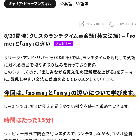
動画配信・映像制作
TOP Creator’s コラム トップ
英語
語学
キャリア・ヒューマンスキル
編集・ライティング
Webクリエイター
セミナー
マーケティング
アプリクリエイター
ディレクション
ゲームクリエイター
業界解説・キャリア事情
映像クリエイター
ニュース・トレンド
2025.06.16
2025.06.16
お役立ち基礎知識
マーケッター
クリエイターインタビュー
ニュース・トレンド トップ
8/20開催：クリスのランチタイム英会話【英文法編】～「so
C＆R Magazine
Web
me」と「any」の違い
映像
ウェビナー
ゲーム・エンタメ
広告
クリーク･アンド･リバー社（C&R社）では、ランチタイムを活用して英語
出版
CREATIVE VILLAGEからのお知らせ
に触れる機会を増やす取り組みを行っております。
このシリーズでは、
「楽しみながら英文法の理解度を上げる」をテーマ
に、混乱しやすい文法に焦点をあててレッスン
していきます。
プロフェッショナル×つながる×メディア
今回は、「some」と「any」の違いについて学びます。
レッスンでは、すぐに使える覚えやすい例文を使って進めていきます。
時間はたった15分！
ウェビナー形式で講義を行いますので、ランチをしながら、ラジオ感覚