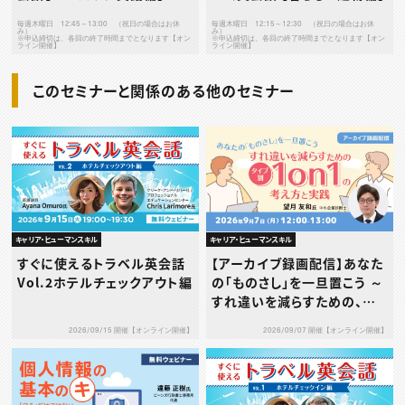
毎週木曜日 12:45～13:00 （祝日の場合はお休
毎週木曜日 12:15～12:30 （祝日の場合はお休
み）
み）
※申込締切は、各回の終了時間までとなります【オン
※申込締切は、各回の終了時間までとなります【オン
ライン開催】
ライン開催】
このセミナーと関係のある他のセミナー
キャリア・ヒューマンスキル
キャリア・ヒューマンスキル
すぐに使えるトラベル英会話
【アーカイブ録画配信】あなた
Vol.2ホテルチェックアウト編
の「ものさし」を一旦置こう ～
すれ違いを減らすための、タ
イプ別1on1の考え方と実践
2026/09/15 開催【オンライン開催】
2026/09/07 開催【オンライン開催】
～