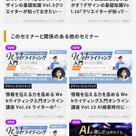
ザインの基礎知識 Vol.3クリ
かす？デザインの基礎知識Vo
エイターが知っておきたい配
l.16「クリエイターが知ってお
色の知識［基礎編］
きたい世界の⽂様」
2026/08/06 開催【オンライン開催】
2026/07/17 開催【オンライン開催】
このセミナーと関係のある他のセミナー
NEW
NEW
デザイン・クリエイティブ
デザイン・クリエイティブ
情報を伝える力を高める We
情報を伝える力を高める We
bライティング入門オンライン
bライティング入門オンライン
講座 Vol.16 ライターの「値
講座 Vol.15 AI検索時代に
決め」─単価設定と交渉の考
「選ばれる」文章術
2026/11/18 開催【オンライン開催】
2026/10/20 開催【オンライン開催】
え方
NEW
NEW