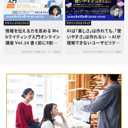
デザイン・クリエイティブ
デザイン・クリエイティブ
AIは「美しさ」は作れても、「使
情報を伝える力を高める We
いやすさ」は作れない ～AIが
bライティング入門オンライン
理解できないユーザビリティ
講座 Vol.14 書く前に9割決
の本質とは～
まる！成果につながる構成力
2026/09/10 開催【オンライン開催】
2026/09/15 開催【オンライン開催】
の鍛え方