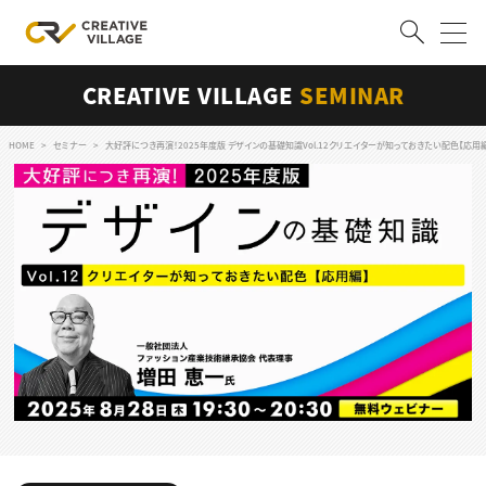
CREATIVE VILLAGE
SEMINAR
ACCOUNT
ログイン
会員登録
HOME
セミナー
大好評につき再演！2025年度版 デザインの基礎知識Vol.12クリエイターが知っておきたい配色【応用
RECRUIT
クリエイター求人を探す
CREATIVE JOB求人検索
特集求人
採用説明会
転職支援サービス
CONTENTS
スキルアップしたい！
スキルアップしたい！ トップ
デザイン
TOP Creator’s コラム
プログラミング