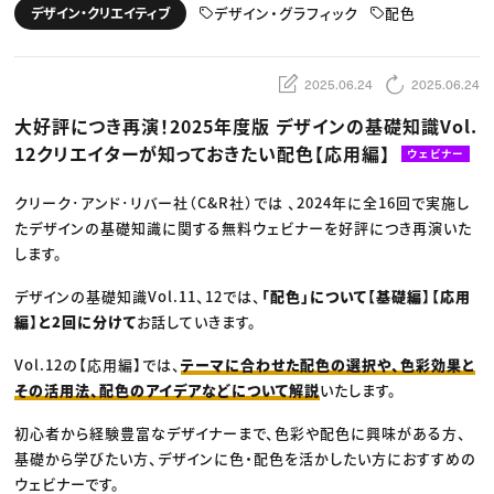
動画配信・映像制作
TOP Creator’s コラム トップ
デザイン・グラフィック
配色
デザイン・クリエイティブ
編集・ライティング
Webクリエイター
セミナー
マーケティング
アプリクリエイター
ディレクション
ゲームクリエイター
業界解説・キャリア事情
映像クリエイター
ニュース・トレンド
2025.06.24
2025.06.24
お役立ち基礎知識
マーケッター
クリエイターインタビュー
ニュース・トレンド トップ
大好評につき再演！2025年度版 デザインの基礎知識Vol.
C＆R Magazine
Web
12クリエイターが知っておきたい配色【応用編】
映像
ウェビナー
ゲーム・エンタメ
広告
クリーク･アンド･リバー社（C&R社）では 、2024年に全16回で実施し
出版
CREATIVE VILLAGEからのお知らせ
たデザインの基礎知識に関する無料ウェビナーを好評につき再演いた
します。
プロフェッショナル×つながる×メディア
デザインの基礎知識Vol.11、12では、
「配色」について【基礎編】【応用
編】と2回に分けて
お話していきます。
Vol.12の【応用編】では、
テーマに合わせた配色の選択や、色彩効果と
その活用法、配色のアイデアなどについて解説
いたします。
初心者から経験豊富なデザイナーまで、色彩や配色に興味がある方、
基礎から学びたい方、デザインに色・配色を活かしたい方におすすめの
ウェビナーです。