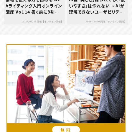
いやすさ」は作れない ～AIが
bライティング入門オンライン
理解できないユーザビリティ
講座 Vol.14 書く前に9割決
の本質とは～
まる！成果につながる構成力
2026/09/10 開催【オンライン開催】
2026/09/15 開催【オンライン開催】
の鍛え方
無料