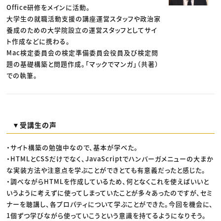
Office研修をメインに活動。
大学生の就職活動支援の講座運営スタッフや政治家
養成のための大学院設立の運営スタッフとしてサイ
ト作成などに携わる。
Mac検定委員会の検定準備委員会役員及び検定問
題の基礎構築と問題作成。「マックでマンガ」（共著）
での執筆。
▼受講生の声
・サイト構築の勉強中なので、基本が学べた。
・HTMLとCSSだけでなく、JavaScriptでハンバーガメニューの大まか
な実装方法や注意点を学ぶことができとても有意義だったと感じた。
・調べながらHTMLを作成しているため、何となくこれを使えばいいと
いうように考えずに使ってしまっていたことが多々あったのですが、セミ
ナーを聴講し、各プロパティについて学ぶことができた。今回を機会に、
1個ずつ学びながら使っていこうという意識を持てるようになりそう。