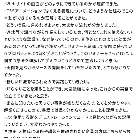
・Webサイトの画面がどのようにできているのかが理解できた。
・CSSアニメーションでよく見る表現について、どのような仕組みでこの
挙動ができているのか理解することができた。
・どういう風に進めればよいか、大まかな流れが分かりました。
・Web等で調べながら作業をしているため、何となくこれを使えないい
というような認識で、なぜ使っているのか、具体的にどのように効果が
あるのかといった理解が浅かった。セミナーを聴講して実際に使ってい
るプロパティをより深く学ぶことができた。このセミナーをきっかけに、1
個ずつ意味を理解して学んでいこうと改めて意識しようと思う。
・実例を見ながらソースの開設をしていただいたので、とても分かりや
すかった。
・新しい知識を得られたので実践していきたい。
・知らないことを知ることができ、大変勉強になった。これからの実務で
役立てていきたいと思う。
・まさに知りたいと思ってい事例が盛りだくさんで、とても分かりやすく
解説くださったので、書籍では良く分からなかったことも理解できた。
・よく使用する形をデモストレーションでコードと見比べながらの説明
していただき、大変わかりやすかった。
▼塚田 大祐氏に研修や講師を依頼されたい企業の方はこちらからお