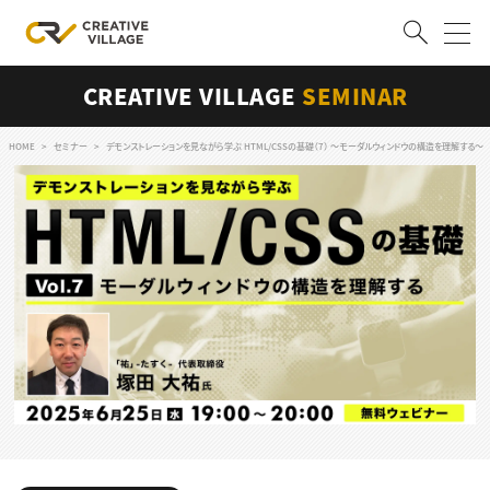
CREATIVE VILLAGE
SEMINAR
ACCOUNT
ログイン
会員登録
HOME
セミナー
デモンストレーションを見ながら学ぶ HTML/CSSの基礎（7） 〜モーダルウィンドウの構造を理解する〜
RECRUIT
クリエイター求人を探す
CREATIVE JOB求人検索
特集求人
採用説明会
転職支援サービス
CONTENTS
スキルアップしたい！
スキルアップしたい！ トップ
デザイン
TOP Creator’s コラム
プログラミング