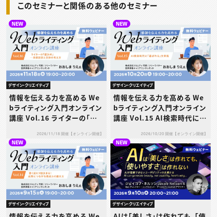
このセミナーと関係のある他のセミナー
NEW
NEW
デザイン・クリエイティブ
デザイン・クリエイティブ
情報を伝える力を高める We
情報を伝える力を高める We
bライティング入門オンライン
bライティング入門オンライン
講座 Vol.16 ライターの「値
講座 Vol.15 AI検索時代に
決め」─単価設定と交渉の考
「選ばれる」文章術
2026/11/18 開催【オンライン開催】
2026/10/20 開催【オンライン開催】
え方
NEW
NEW
デザイン・クリエイティブ
デザイン・クリエイティブ
AIは「美しさ」は作れても、「使
情報を伝える力を高める We