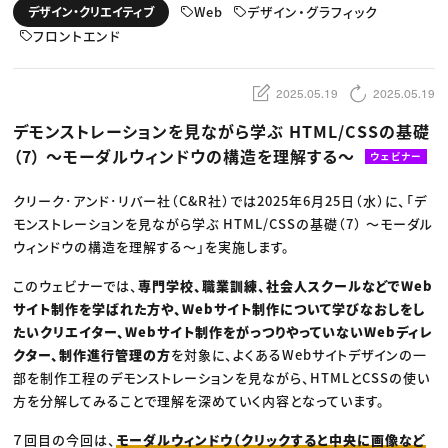
動画配信・映像制作
TOP Creator’s コラム トップ
Web
デザイン・グラフィック
デザイン・クリエイティブ
編集・ライティング
Webクリエイター
セミナー
マーケティング
フロントエンド
アプリクリエイター
ディレクション
ゲームクリエイター
業界解説・キャリア事情
映像クリエイター
ニュース・トレンド
お役立ち基礎知識
マーケッター
2025.05.19
2025.05.19
クリエイターインタビュー
ニュース・トレンド トップ
C＆R Magazine
Web
デモンストレーションを見ながら学ぶ HTML/CSSの基礎
映像
（7） 〜モーダルウィンドウの構造を理解する〜
ゲーム・エンタメ
ウェビナー
広告
出版
クリーク･アンド･リバー社（C&R社）では2025年6月25日（水）に、「デ
CREATIVE VILLAGEからのお知らせ
モンストレーションを見ながら学ぶ HTML/CSSの基礎（7） 〜モーダル
ウィンドウの構造を理解する〜」を実施します。
プロフェッショナル×つながる×メディア
このウェビナーでは、
専門学校、職業訓練、社会人スクールなどでWeb
サイト制作を学ばれた方や、Webサイト制作について学びなおしをし
たいクリエイター、Webサイト制作をがっつりやっていないWebディレ
クター、制作進行管理の方
を対象に、よくあるWebサイトデザインの一
部を制作工程のデモンストレーションを見ながら、HTMLとCSSの使い
方を分解してみることで理解を深めていく内容となっています。
７回目の今回は、
モーダルウィンドウ（クリックすると中央に画像など