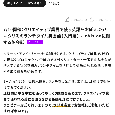
動画配信・映像制作
TOP Creator’s コラム トップ
英語
キャリア・ヒューマンスキル
編集・ライティング
Webクリエイター
セミナー
マーケティング
アプリクリエイター
ディレクション
ゲームクリエイター
業界解説・キャリア事情
映像クリエイター
ニュース・トレンド
2025.05.19
2025.05.19
お役立ち基礎知識
マーケッター
クリエイターインタビュー
ニュース・トレンド トップ
7/10開催：クリエイティブ業界で使う英語をおぼえよう！
C＆R Magazine
Web
～クリスのランチタイム英会話【入門編】～InVisionに関
映像
ゲーム・エンタメ
する英会話
ウェビナー
広告
出版
CREATIVE VILLAGEからのお知らせ
クリーク･アンド･リバー社（C&R社）では、クリエイティブ業界で、制作
の現場やプロジェクト、企業内で海外クリエイターと仕事をする機会が
増えている状況を鑑み、ランチタイムを活用して英語に触れる機会を増
プロフェッショナル×つながる×メディア
やす取り組みを始めます。
1回たった30分！毎週木曜日、ランチをしながら、まずは、耳だけでも傾
けてみてください。
比較的簡単な単語を使ってゆっくり講義を進めます。クリエイティブ業
界で使われる英語を聞きながら基礎を身に付けましょう。
ウェビナー形式で行いますので、
ラジオ感覚
でお気軽にご参加いただ
ければ幸いです。