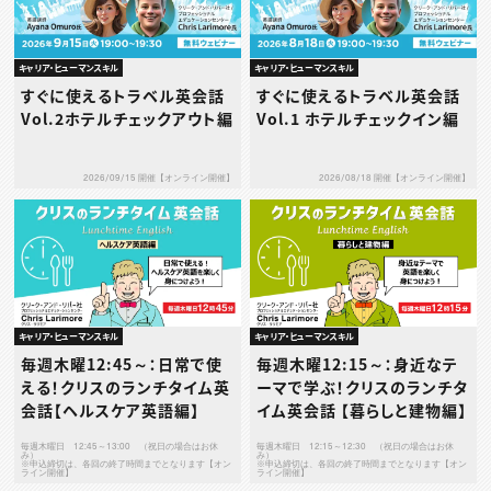
キャリア・ヒューマンスキル
キャリア・ヒューマンスキル
すぐに使えるトラベル英会話
すぐに使えるトラベル英会話
Vol.2ホテルチェックアウト編
Vol.1 ホテルチェックイン編
2026/09/15 開催【オンライン開催】
2026/08/18 開催【オンライン開催】
キャリア・ヒューマンスキル
キャリア・ヒューマンスキル
毎週木曜12:45～：日常で使
毎週木曜12:15～：身近なテ
える！クリスのランチタイム英
ーマで学ぶ！クリスのランチタ
会話【ヘルスケア英語編】
イム英会話 【暮らしと建物編】
毎週木曜日 12:45～13:00 （祝日の場合はお休
毎週木曜日 12:15～12:30 （祝日の場合はお休
み）
み）
※申込締切は、各回の終了時間までとなります【オン
※申込締切は、各回の終了時間までとなります【オン
ライン開催】
ライン開催】