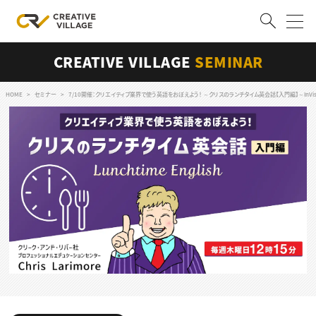
CREATIVE VILLAGE
SEMINAR
ACCOUNT
ログイン
会員登録
HOME
セミナー
7/10開催：クリエイティブ業界で使う英語をおぼえよう！ ～クリスのランチタイム英会話【入門編】～InVi
RECRUIT
クリエイター求人を探す
CREATIVE JOB求人検索
特集求人
採用説明会
転職支援サービス
CONTENTS
スキルアップしたい！
スキルアップしたい！ トップ
デザイン
TOP Creator’s コラム
プログラミング