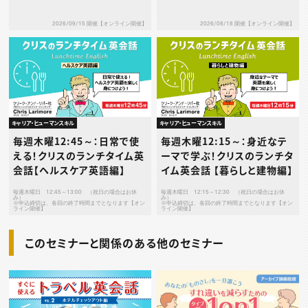
2026/09/15 開催【オンライン開催】
2026/08/18 開催【オンライン開催】
キャリア・ヒューマンスキル
キャリア・ヒューマンスキル
毎週木曜12:45～：日常で使
毎週木曜12:15～：身近なテ
える！クリスのランチタイム英
ーマで学ぶ！クリスのランチタ
会話【ヘルスケア英語編】
イム英会話 【暮らしと建物編】
毎週木曜日 12:45～13:00 （祝日の場合はお休
毎週木曜日 12:15～12:30 （祝日の場合はお休
み）
み）
※申込締切は、各回の終了時間までとなります【オン
※申込締切は、各回の終了時間までとなります【オン
ライン開催】
ライン開催】
このセミナーと関係のある他のセミナー