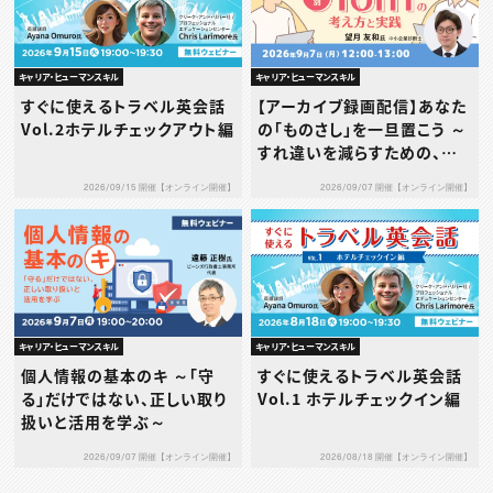
キャリア・ヒューマンスキル
キャリア・ヒューマンスキル
すぐに使えるトラベル英会話
【アーカイブ録画配信】あなた
Vol.2ホテルチェックアウト編
の「ものさし」を一旦置こう ～
すれ違いを減らすための、タ
イプ別1on1の考え方と実践
2026/09/15 開催【オンライン開催】
2026/09/07 開催【オンライン開催】
～
キャリア・ヒューマンスキル
キャリア・ヒューマンスキル
個人情報の基本のキ ～「守
すぐに使えるトラベル英会話
る」だけではない、正しい取り
Vol.1 ホテルチェックイン編
扱いと活用を学ぶ～
2026/09/07 開催【オンライン開催】
2026/08/18 開催【オンライン開催】