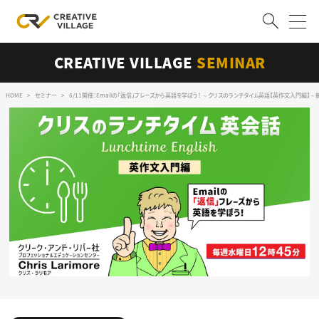
CREATIVE VILLAGE
SEMINAR
ACCOUNT
ログイン
会員登録
HOME
セミナー
6/11開催：Emailの「返信」フレーズから英語を学ぼう！ ～クリスのランチタイム英語【英作文入門編
RECRUIT
クリエイター求人を探す
CREATIVE JOB求人検索
特集求人
採用説明会
転職支援サービス
CONTENTS
スキルアップしたい！
スキルアップしたい！ トップ
デザイン
TOP Creator’s コラム
プログラミング