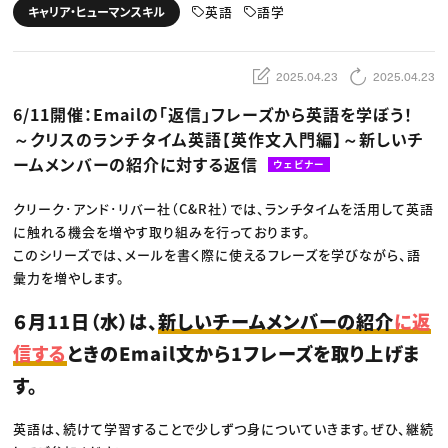
動画配信・映像制作
TOP Creator’s コラム トップ
英語
語学
キャリア・ヒューマンスキル
編集・ライティング
Webクリエイター
セミナー
マーケティング
アプリクリエイター
ディレクション
ゲームクリエイター
業界解説・キャリア事情
映像クリエイター
ニュース・トレンド
2025.04.23
2025.04.23
お役立ち基礎知識
マーケッター
クリエイターインタビュー
ニュース・トレンド トップ
6/11開催：Emailの「返信」フレーズから英語を学ぼう！
C＆R Magazine
Web
～クリスのランチタイム英語【英作文入門編】～新しいチ
映像
ゲーム・エンタメ
ームメンバーの紹介に対する返信
ウェビナー
広告
出版
CREATIVE VILLAGEからのお知らせ
クリーク･アンド･リバー社（C&R社）では、ランチタイムを活用して英語
に触れる機会を増やす取り組みを行っております。
このシリーズでは、メールを書く際に使えるフレーズを学びながら、語
プロフェッショナル×つながる×メディア
彙力を増やします。
６月11日（水）は、
新しいチームメンバーの紹介
に返
信する
ときのEmail文から1フレーズを取り上げま
す。
英語は、続けて学習することで少しずつ身についていきます。ぜひ、継続