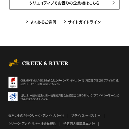
クリエイティブでお困りの企業様はこちら
よくあるご質問
サイトガイドライン
CREEK & RIVER Co., Ltd.
CREATIVE VILLAGEは株式会社クリーク･アンド･リバー社（東京証券
取引所プライム市場、
証券コード4763）が運営しています。
当社は、一般財団法人日本情報経済社会推進協会（JIPDEC）より
「プライバシーマーク」の
付与認定を受けています。
運営：株式会社クリーク･アンド･リバー社
プライバシーポリシー
クリーク･アンド･リバー社会員規約
特定個人情報基本方針