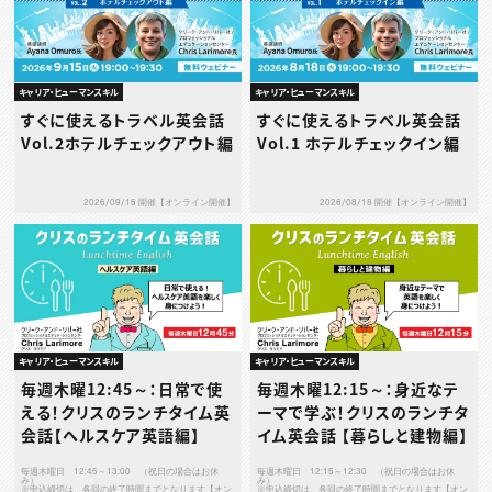
キャリア・ヒューマンスキル
キャリア・ヒューマンスキル
すぐに使えるトラベル英会話
すぐに使えるトラベル英会話
Vol.2ホテルチェックアウト編
Vol.1 ホテルチェックイン編
2026/09/15 開催【オンライン開催】
2026/08/18 開催【オンライン開催】
キャリア・ヒューマンスキル
キャリア・ヒューマンスキル
毎週木曜12:45～：日常で使
毎週木曜12:15～：身近なテ
える！クリスのランチタイム英
ーマで学ぶ！クリスのランチタ
会話【ヘルスケア英語編】
イム英会話 【暮らしと建物編】
毎週木曜日 12:45～13:00 （祝日の場合はお休
毎週木曜日 12:15～12:30 （祝日の場合はお休
み）
み）
※申込締切は、各回の終了時間までとなります【オン
※申込締切は、各回の終了時間までとなります【オン