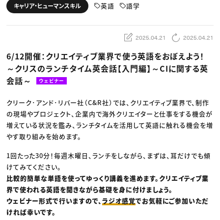
動画配信・映像制作
TOP Creator’s コラム トップ
英語
語学
キャリア・ヒューマンスキル
編集・ライティング
Webクリエイター
セミナー
マーケティング
アプリクリエイター
ディレクション
ゲームクリエイター
業界解説・キャリア事情
映像クリエイター
ニュース・トレンド
2025.04.21
2025.04.21
お役立ち基礎知識
マーケッター
クリエイターインタビュー
ニュース・トレンド トップ
6/12開催：クリエイティブ業界で使う英語をおぼえよう！
C＆R Magazine
Web
～クリスのランチタイム英会話【入門編】～CIに関する英
映像
ゲーム・エンタメ
会話～
ウェビナー
広告
出版
CREATIVE VILLAGEからのお知らせ
クリーク･アンド･リバー社（C&R社）では、クリエイティブ業界で、制作
の現場やプロジェクト、企業内で海外クリエイターと仕事をする機会が
増えている状況を鑑み、ランチタイムを活用して英語に触れる機会を増
プロフェッショナル×つながる×メディア
やす取り組みを始めます。
1回たった30分！毎週木曜日、ランチをしながら、まずは、耳だけでも傾
けてみてください。
比較的簡単な単語を使ってゆっくり講義を進めます。クリエイティブ業
界で使われる英語を聞きながら基礎を身に付けましょう。
ウェビナー形式で行いますので、
ラジオ感覚
でお気軽にご参加いただ
ければ幸いです。