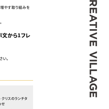
を増やす取り組みを
。
il文から1フレ
さい。
 ～クリスのランチタ
わせ