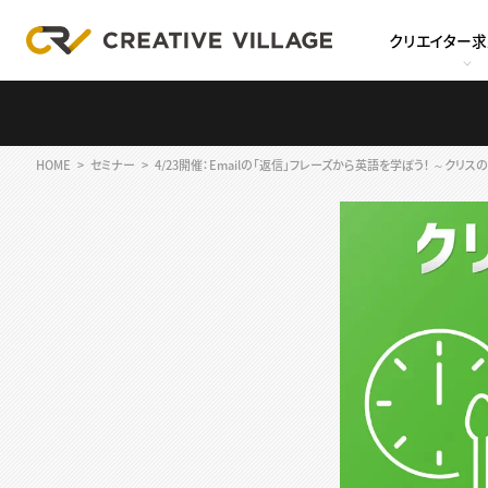
クリエイター
HOME
セミナー
4/23開催：Emailの「返信」フレーズから英語を学ぼう！ ～ク