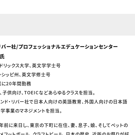
リバー社/プロフェッショナルエデュケーションセンター
e氏
ドリックス大学、英文学学士号
シシッピ州、英文学修士号
に20年間勤務
、子供向け、TOEICなどあらゆるクラスを担当。
アンド・リバー社で日本人向けの英語教育、外国人向けの日本語
学事業のマネジメントを担当。
0年前に来日し、東京の下町に在住、妻、息子、娘、そしてペットの
アメフットボール、クラフトビール、日本の歴史、近所のお祭りが好