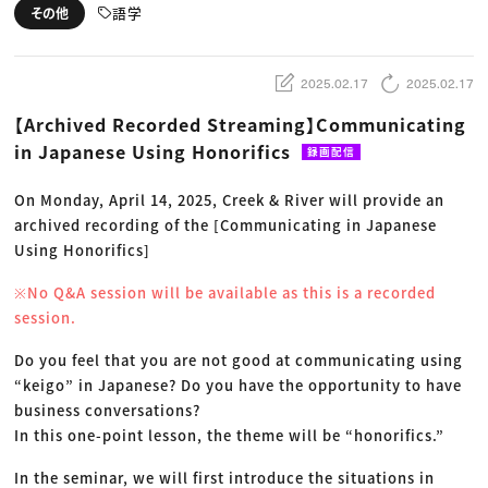
動画配信・映像制作
TOP Creator’s コラム トップ
語学
その他
編集・ライティング
Webクリエイター
セミナー
マーケティング
アプリクリエイター
ディレクション
ゲームクリエイター
業界解説・キャリア事情
映像クリエイター
ニュース・トレンド
2025.02.17
2025.02.17
お役立ち基礎知識
マーケッター
クリエイターインタビュー
ニュース・トレンド トップ
【Archived Recorded Streaming】Communicating
C＆R Magazine
Web
in Japanese Using Honorifics
映像
録画配信
ゲーム・エンタメ
広告
On Monday, April 14, 2025, Creek & River will provide an
出版
CREATIVE VILLAGEからのお知らせ
archived recording of the [Communicating in Japanese
Using Honorifics]
プロフェッショナル×つながる×メディア
※No Q&A session will be available as this is a recorded
session.
Do you feel that you are not good at communicating using
“keigo” in Japanese? Do you have the opportunity to have
business conversations?
In this one-point lesson, the theme will be “honorifics.”
In the seminar, we will first introduce the situations in