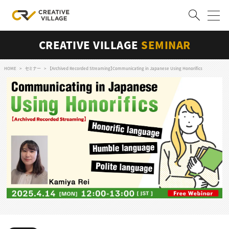
CREATIVE VILLAGE
SEMINAR
ACCOUNT
ログイン
会員登録
HOME
セミナー
【Archived Recorded Streaming】Communicating in Japanese Using Honorifics
RECRUIT
クリエイター求人を探す
CREATIVE JOB求人検索
特集求人
採用説明会
転職支援サービス
CONTENTS
スキルアップしたい！
スキルアップしたい！ トップ
デザイン
TOP Creator’s コラム
プログラミング