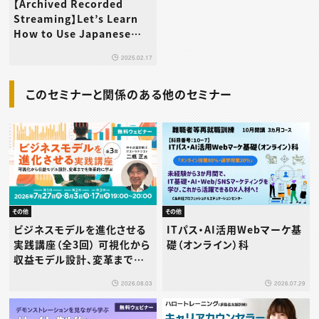
【Archived Recorded
Streaming】Let’s Learn
How to Use Japanese
Particles：Practice Using
2025.02.17
Particles with
Confidence！
このセミナーと関係のある他のセミナー
その他
その他
ビジネスモデルを進化させる
ITパス・AI活用Webマーケ基
実践講座（全3回） 可視化から
礎（オンライン）科
収益モデル設計、変革までを
体系的に学ぶ
2026.08.03
2026.07.29