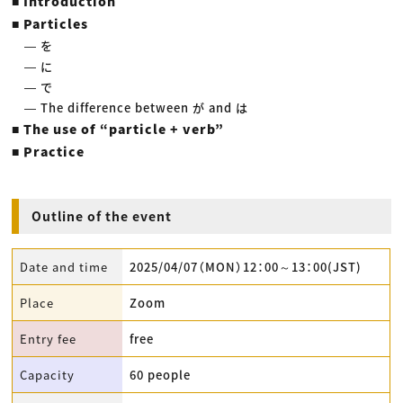
■ Introduction
■ Particles
― を
― に
― で
― The difference between が and は
■ The use of “particle + verb”
■ Practice
Outline of the event
Date and time
2025/04/07（MON）12：00～13：00(JST)
Place
Zoom
Entry fee
free
Capacity
60 people