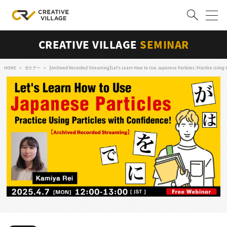
CREATIVE VILLAGE
SEMINAR
ACCOUNT
ログイン
会員登録
HOME
セミナー
【Archived Recorded Streaming】Let’s Learn How to Use Japanese Particles：Practice Using P
RECRUIT
クリエイター求人を探す
CREATIVE JOB求人検索
特集求人
採用説明会
転職支援サービス
CONTENTS
スキルアップしたい！
スキルアップしたい！ トップ
デザイン
TOP Creator’s コラム
プログラミング