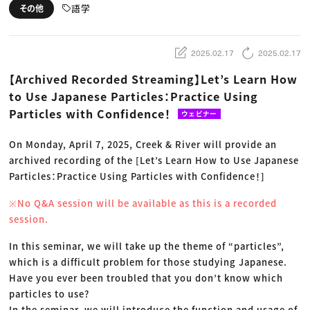
動画配信・映像制作
TOP Creator’s コラム トップ
語学
その他
編集・ライティング
Webクリエイター
セミナー
マーケティング
アプリクリエイター
ディレクション
ゲームクリエイター
業界解説・キャリア事情
映像クリエイター
ニュース・トレンド
2025.02.17
2025.02.17
お役立ち基礎知識
マーケッター
クリエイターインタビュー
ニュース・トレンド トップ
【Archived Recorded Streaming】Let’s Learn How
C＆R Magazine
Web
to Use Japanese Particles：Practice Using
映像
ゲーム・エンタメ
Particles with Confidence！
ウェビナー
広告
出版
CREATIVE VILLAGEからのお知らせ
On Monday, April 7, 2025, Creek & River will provide an
archived recording of the [Let’s Learn How to Use Japanese
Particles：Practice Using Particles with Confidence！]
プロフェッショナル×つながる×メディア
※No Q&A session will be available as this is a recorded
session.
In this seminar, we will take up the theme of “particles”,
which is a difficult problem for those studying Japanese.
Have you ever been troubled that you don’t know which
particles to use?
In the seminar, we will introduce the function and usage of