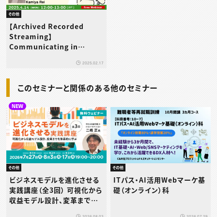
その他
【Archived Recorded
Streaming】
Communicating in
Japanese Using
2025.02.17
Honorifics
このセミナーと関係のある他のセミナー
NEW
その他
その他
ビジネスモデルを進化させる
ITパス・AI活用Webマーケ基
実践講座（全3回） 可視化から
礎（オンライン）科
収益モデル設計、変革までを
体系的に学ぶ
2026.08.03
2026.07.29