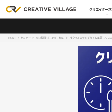
クリエイター
HOME
セミナー
2/18開催：【この日、何の日！？】クリスのランチタイム英語～リ