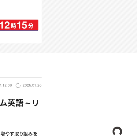
4.12.06
2025.01.20
イム英語～リ
CREA
を増やす取り組みを