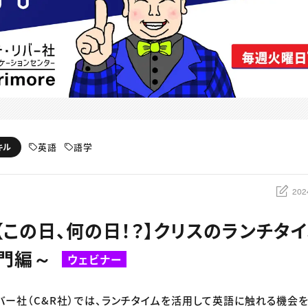
英語
語学
キル
202
：【この日、何の日！？】クリスのランチタ
入門編～
ウェビナー
リバー社（C&R社）では、ランチタイムを活用して英語に触れる機会