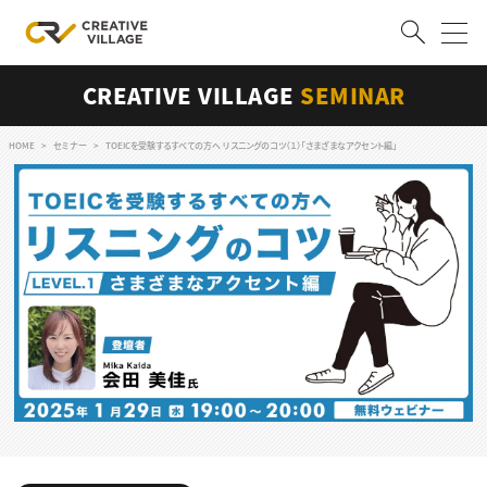
CREATIVE VILLAGE
SEMINAR
ACCOUNT
ログイン
会員登録
HOME
セミナー
TOEICを受験するすべての方へ リスニングのコツ（１）「さまざまなアクセント編」
RECRUIT
クリエイター求人を探す
CREATIVE JOB求人検索
特集求人
採用説明会
転職支援サービス
CONTENTS
スキルアップしたい！
スキルアップしたい！ トップ
デザイン
TOP Creator’s コラム
プログラミング