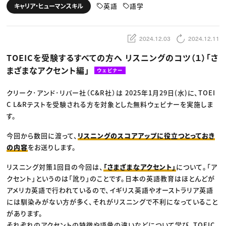
動画配信・映像制作
TOP Creator’s コラム トップ
英語
語学
キャリア・ヒューマンスキル
編集・ライティング
Webクリエイター
セミナー
マーケティング
アプリクリエイター
ディレクション
ゲームクリエイター
業界解説・キャリア事情
映像クリエイター
ニュース・トレンド
2024.12.03
2024.12.11
お役立ち基礎知識
マーケッター
クリエイターインタビュー
ニュース・トレンド トップ
TOEICを受験するすべての方へ リスニングのコツ（１）「さ
C＆R Magazine
Web
まざまなアクセント編」
映像
ウェビナー
ゲーム・エンタメ
広告
クリーク･アンド･リバー社（C&R社）は 2025年1月29日(水)に、TOEI
出版
CREATIVE VILLAGEからのお知らせ
C L&Rテストを受験される方を対象とした無料ウェビナーを実施しま
す。
プロフェッショナル×つながる×メディア
今回から数回に渡って、
リスニングのスコアアップに役立つとっておき
の内容
をお送りします。
リスニング対策1回目の今回は、
「さまざまなアクセント」
について。「ア
クセント」というのは「訛り」のことです。日本の英語教育はほとんどが
アメリカ英語で行われているので、イギリス英語やオーストラリア英語
には馴染みがない方が多く、それがリスニングで不利になっていること
があります。
それぞれのアクセントの特徴や語彙の違いなどについて学び、TOEIC