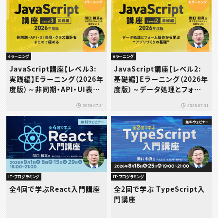
eラーニング
eラーニング
JavaScript講座【レベル3:
JavaScript講座【レベル2:
実践編】Eラーニング（2026年
基礎編】Eラーニング（2026年
度版）～非同期・API・UI表
度版）～データ処理とフォーム
現・クラス設計をまとめて極め
操作から学ぶ“アプリづくりの
2026.07.31
2026.07.31
る
基礎”～
IT・プログラミング
IT・プログラミング
全4回で学ぶReact入門講座
全2回で学ぶ TypeScript入
門講座