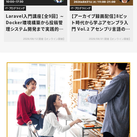
IT・プログラミング
IT・プログラミング
Laravel入門講座【全9回】 ～
【アーカイブ録画配信】8ビッ
Docker環境構築から投稿管
ト時代から学ぶアセンブラ入
理システム開発まで実践的に
門 Vol.2 アセンブリ言語の基
学ぶ～
礎を“動き”で理解しよう
2026/08/12 開催【オンライン開催】
2026/08/31 開催【オンライン開催】