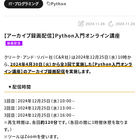
動画配信・映像制作
TOP Creator’s コラム トップ
Python
IT・プログラミング
編集・ライティング
Webクリエイター
セミナー
マーケティング
アプリクリエイター
ディレクション
ゲームクリエイター
業界解説・キャリア事情
映像クリエイター
ニュース・トレンド
2024.11.26
2024.11.26
お役立ち基礎知識
マーケッター
クリエイターインタビュー
ニュース・トレンド トップ
【アーカイブ録画配信】Python入門オンライン講座
C＆R Magazine
Web
映像
録画配信
ゲーム・エンタメ
広告
クリーク･アンド･リバー社（C&R社）は2024年12月25日（水）10時か
出版
CREATIVE VILLAGEからのお知らせ
ら、
2024年4月30日（火）から全3回で実施した【Python入門オンラ
イン講座】のアーカイブ録画配信
を実施します。
プロフェッショナル×つながる×メディア
▼配信時間
1回目：2024年12月25日（水）10:00～
2回目：2024年12月25日（水）13:00～
3回目：2024年12月25日（水）16:00～
※再生時間は、各回
約120分
です。（各回の間に1時間休憩を取りま
す。）
※ツールはZoomを使います。