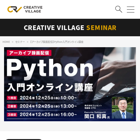
CREATIVE VILLAGE
SEMINAR
ACCOUNT
ログイン
会員登録
HOME
セミナー
【アーカイブ録画配信】Python入門オンライン講座
RECRUIT
クリエイター求人を探す
CREATIVE JOB求人検索
特集求人
採用説明会
転職支援サービス
CONTENTS
スキルアップしたい！
スキルアップしたい！ トップ
デザイン
TOP Creator’s コラム
プログラミング