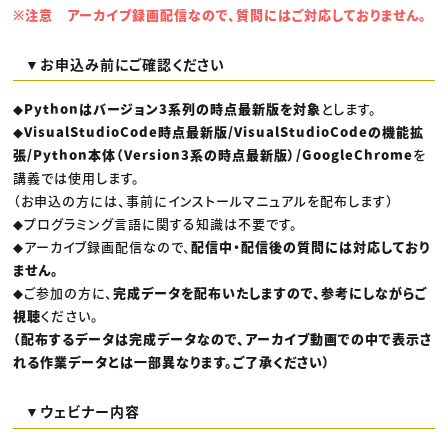
※注意 アーカイブ録画配信なので、質問にはご対応しておりません。
▼お申込み前にご確認ください
◆
Pythonはバージョン3系列の時点最新版を対象
とします。
◆
VisualStudioCode時点最新版/VisualStudioCodeの機能拡
張/Python本体（Version3系の時点最新版）/GoogleChrome
を
講義では使用します。
（お申込の方には、事前にインストールマニュアルを配布します）
◆プログラミング言語に関する知識は不要です。
◆アーカイブ録画配信なので、
配信中・配信後の質問には対応しており
ません。
◆ご参加の方に、
完成データを配布いたしますので、参考にしながらご
視聴
ください。
（配布するデータは完成データなので、アーカイブ動画での中で表示さ
れる作業データとは一部異なります。ご了承ください）
▼ウェビナー内容