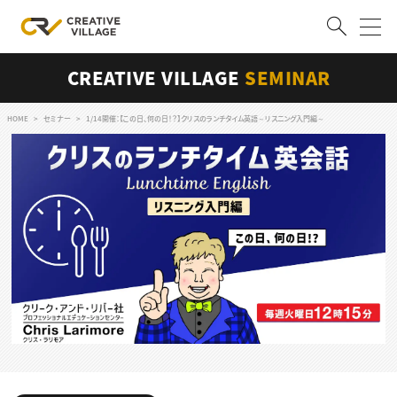
CREATIVE VILLAGE
SEMINAR
ACCOUNT
ログイン
会員登録
HOME
セミナー
1/14開催：【この日、何の日！？】クリスのランチタイム英語～リスニング入門編～
RECRUIT
クリエイター求人を探す
CREATIVE JOB求人検索
特集求人
採用説明会
転職支援サービス
CONTENTS
スキルアップしたい！
スキルアップしたい！ トップ
デザイン
TOP Creator’s コラム
プログラミング