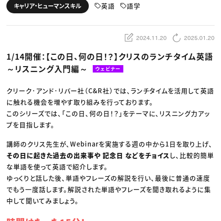
動画配信・映像制作
TOP Creator’s コラム トップ
英語
語学
キャリア・ヒューマンスキル
編集・ライティング
Webクリエイター
セミナー
マーケティング
アプリクリエイター
ディレクション
ゲームクリエイター
業界解説・キャリア事情
映像クリエイター
ニュース・トレンド
2024.11.20
2025.01.20
お役立ち基礎知識
マーケッター
クリエイターインタビュー
ニュース・トレンド トップ
1/14開催：【この日、何の日！？】クリスのランチタイム英語
C＆R Magazine
Web
～リスニング入門編～
映像
ウェビナー
ゲーム・エンタメ
広告
クリーク･アンド･リバー社（C&R社）では、ランチタイムを活用して英語
出版
CREATIVE VILLAGEからのお知らせ
に触れる機会を増やす取り組みを行っております。
このシリーズでは、「この日、何の日！？」をテーマに、リスニング力アッ
プを目指します。
プロフェッショナル×つながる×メディア
講師のクリス先生が、Webinarを実施する週の中から1日を取り上げ、
その日に起きた過去の出来事や 記念日 などをチョイス
し、比較的簡単
な単語を使って英語で紹介します。
ゆっくりと話した後、単語やフレーズの解説を行い、最後に普通の速度
でもう一度話します。解説された単語やフレーズを聞き取れるように集
中して聞いてみましょう。