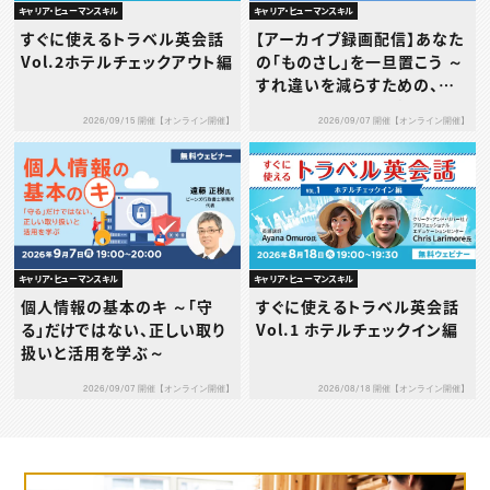
キャリア・ヒューマンスキル
キャリア・ヒューマンスキル
すぐに使えるトラベル英会話
【アーカイブ録画配信】あなた
Vol.2ホテルチェックアウト編
の「ものさし」を一旦置こう ～
すれ違いを減らすための、タ
イプ別1on1の考え方と実践
2026/09/15 開催【オンライン開催】
2026/09/07 開催【オンライン開催】
～
キャリア・ヒューマンスキル
キャリア・ヒューマンスキル
個人情報の基本のキ ～「守
すぐに使えるトラベル英会話
る」だけではない、正しい取り
Vol.1 ホテルチェックイン編
扱いと活用を学ぶ～
2026/09/07 開催【オンライン開催】
2026/08/18 開催【オンライン開催】