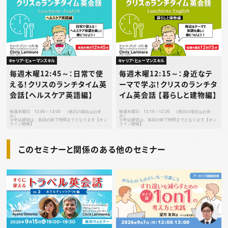
キャリア・ヒューマンスキル
キャリア・ヒューマンスキル
毎週木曜12:45～：日常で使
毎週木曜12:15～：身近なテ
える！クリスのランチタイム英
ーマで学ぶ！クリスのランチタ
会話【ヘルスケア英語編】
イム英会話 【暮らしと建物編】
毎週木曜日 12:45～13:00 （祝日の場合はお休
毎週木曜日 12:15～12:30 （祝日の場合はお休
み）
み）
※申込締切は、各回の終了時間までとなります【オン
※申込締切は、各回の終了時間までとなります【オン
ライン開催】
ライン開催】
このセミナーと関係のある他のセミナー