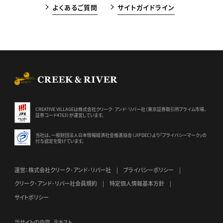
よくあるご質問
サイトガイドライン
CREEK & RIVER Co., Ltd.
CREATIVE VILLAGEは株式会社クリーク･アンド･リバー社（東京証券
取引所プライム市場、
証券コード4763）が運営しています。
当社は、一般財団法人日本情報経済社会推進協会（JIPDEC）より
「プライバシーマーク」の
付与認定を受けています。
運営：株式会社クリーク･アンド･リバー社
プライバシーポリシー
クリーク･アンド･リバー社会員規約
特定個人情報基本方針
サイトポリシー
当サイトの内容、テキスト、