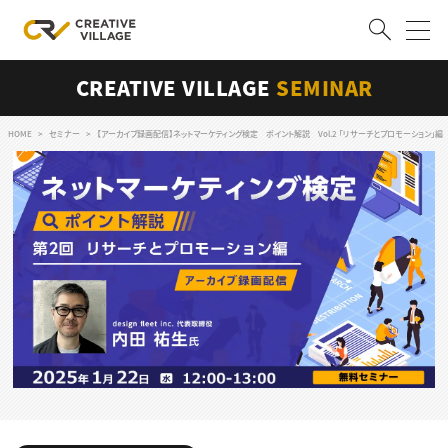
CREATIVE VILLAGE
SEMINAR
ACCOUNT
ログイン
会員登録
HOME
セミナー
【アーカイブ録画配信】ネットマーケティング検定 ポイント解説 Vol.2 「リサーチとプロモーション」編
RECRUIT
クリエイター求人を探す
CREATIVE JOB求人検索
特集求人
採用説明会
転職支援サービス
CONTENTS
スキルアップしたい！
スキルアップしたい！ トップ
デザイン
TOP Creator’s コラム
プログラミング