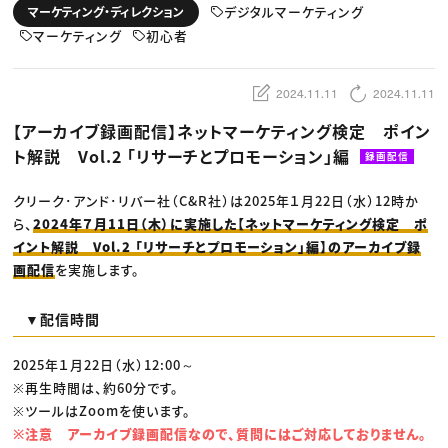
動画配信・映像制作
TOP Creator’s コラム トップ
デジタルマーケティング
マーケティング・ディレクション
編集・ライティング
Webクリエイター
セミナー
マーケティング
マーケティング
初心者
アプリクリエイター
ディレクション
ゲームクリエイター
業界解説・キャリア事情
映像クリエイター
ニュース・トレンド
お役立ち基礎知識
マーケッター
2024.11.11
2024.11.11
クリエイターインタビュー
ニュース・トレンド トップ
C＆R Magazine
Web
【アーカイブ録画配信】ネットマーケティング検定 ポイン
映像
ト解説 Vol.2 「リサーチとプロモーション」編
ゲーム・エンタメ
録画配信
広告
出版
クリーク･アンド･リバー社（C&R社）は2025年１月22日（水）12時か
CREATIVE VILLAGEからのお知らせ
ら、
2024年７月11日（木）に実施した【ネットマーケティング検定 ポ
イント解説 Vol.2 「リサーチとプロモーション」編】のアーカイブ録
プロフェッショナル×つながる×メディア
画配信
を実施します。
▼配信時間
2025年１月22日（水）12:00～
※再生時間は、約60分です。
※ツールはZoomを使います。
※注意 アーカイブ録画配信なので、質問にはご対応しておりません。