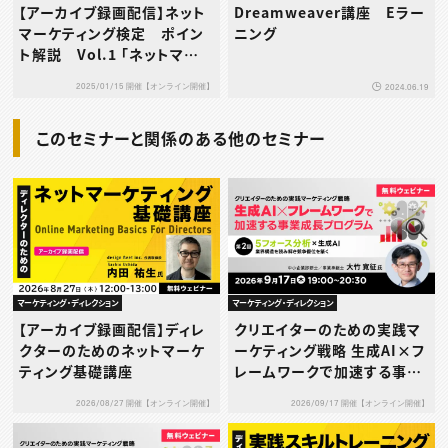
【アーカイブ録画配信】ネット
Dreamweaver講座 Eラー
マーケティング検定 ポイン
ニング
ト解説 Vol.1 「ネットマーケ
ティングの概要」編
2025/01/15 開催【オンライン開催】
2024.06.19
このセミナーと関係のある他のセミナー
マーケティング・ディレクション
マーケティング・ディレクション
【アーカイブ録画配信】ディレ
クリエイターのための実践マ
クターのためのネットマーケ
ーケティング戦略 生成AI×フ
ティング基礎講座
レームワークで加速する事業
成長プログラム 第2回：5フォ
2026/08/27 開催【オンライン開催】
2026/09/17 開催【オンライン開催】
ース分析×生成AI ― 業界構
造を読み解き競争優位を築く