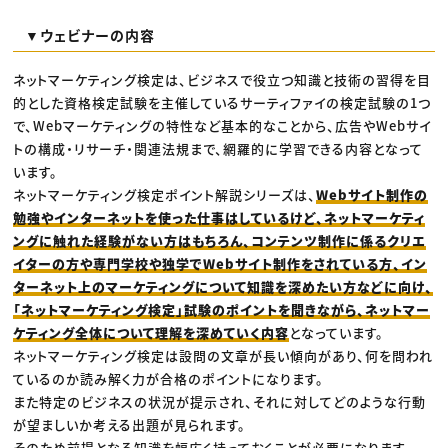
▼ウェビナーの内容
ネットマーケティング検定は、ビジネスで役立つ知識と技術の習得を目
的とした資格検定試験を主催しているサーティファイの検定試験の1つ
で、Webマーケティングの特性など基本的なことから、広告やWebサイ
トの構成・リサーチ・関連法規まで、網羅的に学習できる内容となって
います。
ネットマーケティング検定ポイント解説シリーズは、
Webサイト制作の
勉強やインターネットを使った仕事はしているけど、ネットマーケティ
ングに触れた経験がない方はもちろん、コンテンツ制作に係るクリエ
イターの方や専門学校や独学でWebサイト制作をされている方、イン
ターネット上のマーケティングについて知識を深めたい方などに向け、
「ネットマーケティング検定」試験のポイントを聞きながら、ネットマー
ケティング全体について理解を深めていく内容
となっています。
ネットマーケティング検定は設問の文章が長い傾向があり、何を問われ
ているのか読み解く力が合格のポイントになります。
また特定のビジネスの状況が提示され、それに対してどのような行動
が望ましいか考える出題が見られます。
そのため前提となる知識を幅広く持っておくことが必要になります。