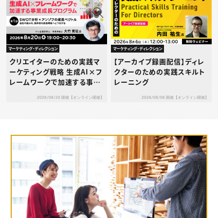
―
マーケティング・ディレクション
マーケティング・ディレクション
クリエイターのための実践マ
【アーカイブ録画配信】ディレ
ーケティング戦略 生成AI×フ
クターのための実践スキルト
レームワークで加速する事業
レーニング
成長プログラム 第1回：SWO
2026/08/20 開催【オンライン開催】
2026/08/06 開催【オンライン開催】
T分析 × アンゾフの成長ベク
トル ― 自社の強みを、具体的
な成長戦略へとつなげる ―