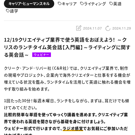
動画配信・映像制作
TOP Creator’s コラム トップ
キャリア
ライティング
英語
キャリア・ヒューマンスキル
編集・ライティング
Webクリエイター
セミナー
マーケティング
語学
アプリクリエイター
ディレクション
ゲームクリエイター
業界解説・キャリア事情
映像クリエイター
ニュース・トレンド
お役立ち基礎知識
マーケッター
2024.11.07
2024.11.29
クリエイターインタビュー
ニュース・トレンド トップ
C＆R Magazine
Web
12/19クリエイティブ業界で使う英語をおぼえよう！ ～ク
映像
リスのランチタイム英会話【入門編】～ライティングに関す
ゲーム・エンタメ
広告
る英会話～
ウェビナー
出版
CREATIVE VILLAGEからのお知らせ
クリーク･アンド･リバー社（C&R社）では、クリエイティブ業界で、制作
の現場やプロジェクト、企業内で海外クリエイターと仕事をする機会が
プロフェッショナル×つながる×メディア
増えている状況を鑑み、ランチタイムを活用して英語に触れる機会を増
やす取り組みを始めます。
1回たった30分！毎週木曜日、ランチをしながら、まずは、耳だけでも傾
けてみてください。
比較的簡単な単語を使ってゆっくり講義を進めます。クリエイティブ業
界で使われる英語を聞きながら基礎を身に付けましょう。
ウェビナー形式で行いますので、
ラジオ感覚
でお気軽にご参加いただ