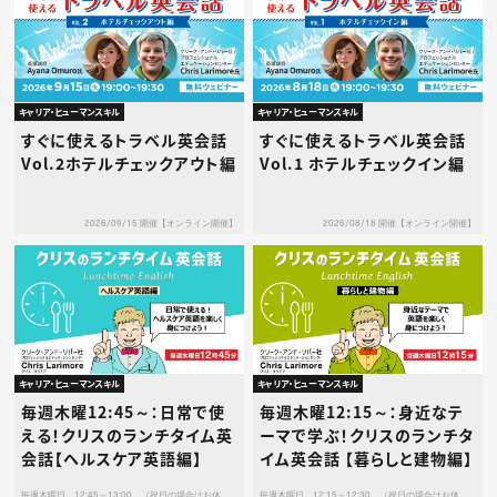
キャリア・ヒューマンスキル
キャリア・ヒューマンスキル
すぐに使えるトラベル英会話
すぐに使えるトラベル英会話
Vol.2ホテルチェックアウト編
Vol.1 ホテルチェックイン編
2026/09/15 開催【オンライン開催】
2026/08/18 開催【オンライン開催】
キャリア・ヒューマンスキル
キャリア・ヒューマンスキル
毎週木曜12:45～：日常で使
毎週木曜12:15～：身近なテ
える！クリスのランチタイム英
ーマで学ぶ！クリスのランチタ
会話【ヘルスケア英語編】
イム英会話 【暮らしと建物編】
毎週木曜日 12:45～13:00 （祝日の場合はお休
毎週木曜日 12:15～12:30 （祝日の場合はお休