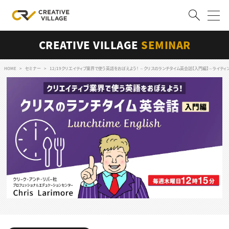
CREATIVE VILLAGE
SEMINAR
ACCOUNT
ログイン
会員登録
HOME
セミナー
12/19クリエイティブ業界で使う英語をおぼえよう！ ～クリスのランチタイム英会話【入門編】～ライテ
RECRUIT
クリエイター求人を探す
CREATIVE JOB求人検索
特集求人
採用説明会
転職支援サービス
CONTENTS
スキルアップしたい！
スキルアップしたい！ トップ
デザイン
TOP Creator’s コラム
プログラミング