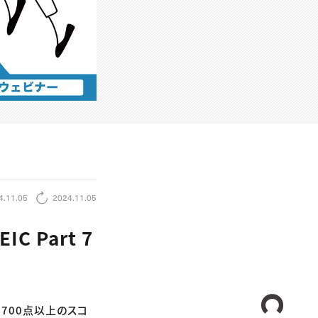
4.11.05
2024.11.05
C Part 7
CREA
トで700点以上のスコ