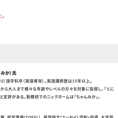
た。
・みか）氏
CU）語学科卒（英語専攻）。英語講師歴は15年以上。
から大人まで様々な年齢やレベルの方々を対象に指導し、「とに
」と定評がある。勤務校でのニックネームは「ちゃんみか」。
対策、留学準備(TOEFL）、英語論文(エッセイ）添削・指導、大学受