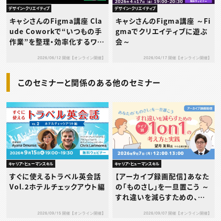
デザイン・クリエイティブ
デザイン・クリエイティブ
キャシさんのFigma講座 Cla
キャシさんのFigma講座 ～Fi
ude Coworkで“いつもの手
gmaでクリエイティブに遊ぶ
作業”を整理・効率化するワー
会～
クショップ
2026/06/12 開催【オンライン開催】
2026/04/17 開催【オンライン開催】
このセミナーと関係のある他のセミナー
キャリア・ヒューマンスキル
キャリア・ヒューマンスキル
すぐに使えるトラベル英会話
【アーカイブ録画配信】あなた
Vol.2ホテルチェックアウト編
の「ものさし」を一旦置こう ～
すれ違いを減らすための、タ
イプ別1on1の考え方と実践
2026/09/15 開催【オンライン開催】
2026/09/07 開催【オンライン開催】
～