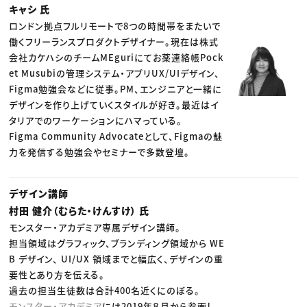
キャシ 氏
ロンドン拠点フルリモートで8つの時間帯をまたいで
働くフリーランスプロダクトデザイナー。現在は株式
会社カケハシのチームMEguriにてお薬連絡帳Pock
et Musubiの管理システム・アプリUX/UIデザイン、
Figma勉強会などに従事。PM、エンジニアと一緒に
デザインを作り上げていくスタイルが好き。最近はイ
タリアでのワーケーションにハマっている。
Figma Community Advocateとして、Figmaの魅
力を発信する勉強会やセミナーで多数登壇。
デザイン講師
村田 健介（むらた・けんすけ） 氏
モンスター・アカデミア専属デザイン講師。
担当領域はグラフィック、ブランディング領域から WE
B デザイン、 UI/UX 領域までと幅広く、デザインの重
要性とあり方を伝える。
過去の担当生徒数は合計400名近くにのぼる。
モンスター・アカデミア
には2019年８月から参画し、