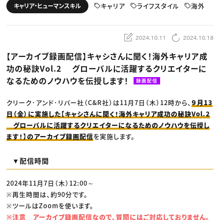
動画配信・映像制作
TOP Creator’s コラム トップ
キャリア
ライフスタイル
海外
キャリア・ヒューマンスキル
編集・ライティング
Webクリエイター
セミナー
マーケティング
アプリクリエイター
ディレクション
ゲームクリエイター
業界解説・キャリア事情
映像クリエイター
ニュース・トレンド
2024.10.11
2024.10.18
お役立ち基礎知識
マーケッター
クリエイターインタビュー
ニュース・トレンド トップ
【アーカイブ録画配信】キャシさんに聞く！海外キャリア成
C＆R Magazine
Web
功の秘訣Vol.2 グローバルに活躍するクリエイターに
映像
ゲーム・エンタメ
なるためのノウハウを伝授します！
録画配信
広告
出版
CREATIVE VILLAGEからのお知らせ
クリーク･アンド･リバー社（C&R社）は11月7日（木）12時から、
９月13
日（金）に実施した【キャシさんに聞く！海外キャリア成功の秘訣Vol.2
グローバルに活躍するクリエイターになるためのノウハウを伝授し
プロフェッショナル×つながる×メディア
ます！】のアーカイブ録画配信
を実施します。
▼配信時間
2024年11月7日（木）12:00～
※再生時間は、約90分です。
※ツールはZoomを使います。
※注意 アーカイブ録画配信なので、質問にはご対応しておりません。