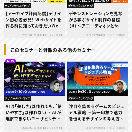
デザイン・クリエイティブ
デザイン・クリエイティブ
【アーカイブ録画配信】デザイ
デモンストレーションを見な
ン初心者必見！ Webサイトを
がら学ぶサイト制作の基礎
作る前に知っておきたいWeb
（４）〜アコーディオンとfoot
デザインの基礎
erを作成してみる〜
2026/04/20 開催【オンライン開催】
2026/02/18 開催【オンライン開催】
このセミナーと関係のある他のセミナー
NEW
デザイン・クリエイティブ
デザイン・クリエイティブ
AIは「美しさ」は作れても、「使
注目を集めるゲームのビジュ
いやすさ」は作れない ～AIが
アル戦略 ～第一印象で魅力
理解できないユーザビリティ
を伝えるデザインの考え方～
の本質とは～
2026/09/10 開催【オンライン開催】
2026/09/30 開催【オンライン開催】