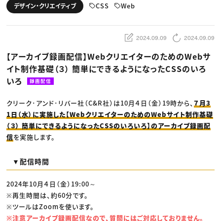
動画配信・映像制作
TOP Creator’s コラム トップ
CSS
Web
デザイン・クリエイティブ
編集・ライティング
Webクリエイター
セミナー
マーケティング
アプリクリエイター
ディレクション
ゲームクリエイター
業界解説・キャリア事情
映像クリエイター
ニュース・トレンド
2024.09.09
2024.09.09
お役立ち基礎知識
マーケッター
クリエイターインタビュー
ニュース・トレンド トップ
【アーカイブ録画配信】WebクリエイターのためのWebサ
C＆R Magazine
Web
イト制作基礎（３） 簡単にできるようになったCSSのいろ
映像
ゲーム・エンタメ
いろ
録画配信
広告
出版
CREATIVE VILLAGEからのお知らせ
クリーク･アンド･リバー社（C&R社）は10月４日（金）19時から、
７月3
1日（水）に実施した【WebクリエイターのためのWebサイト制作基礎
（３） 簡単にできるようになったCSSのいろいろ】のアーカイブ録画配
プロフェッショナル×つながる×メディア
信
を実施します。
▼配信時間
2024年10月４日（金）19:00～
※再生時間は、約60分です。
※ツールはZoomを使います。
※注意アーカイブ録画配信なので、質問にはご対応しておりません。