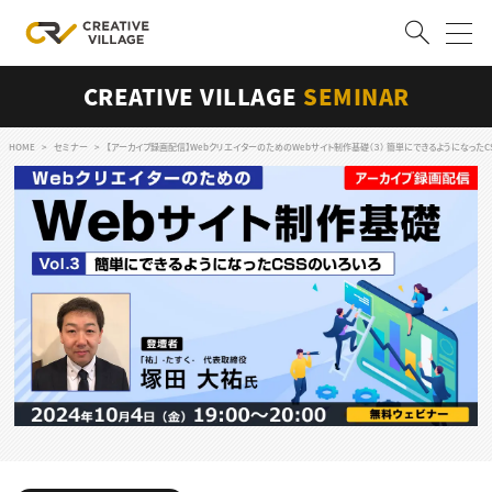
CREATIVE VILLAGE
SEMINAR
ACCOUNT
ログイン
会員登録
HOME
セミナー
【アーカイブ録画配信】WebクリエイターのためのWebサイト制作基礎（３） 簡単にできるようになったC
RECRUIT
クリエイター求人を探す
CREATIVE JOB求人検索
特集求人
採用説明会
転職支援サービス
CONTENTS
スキルアップしたい！
スキルアップしたい！ トップ
デザイン
TOP Creator’s コラム
プログラミング