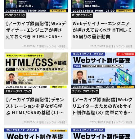
IT・プログラミング
IT・プログラミング
【アーカイブ録画配信】Webデ
Webデザイナー・エンジニア
ザイナー・エンジニアが押さ
が押さえておくべき HTML・C
えておくべき HTML・CSS周り
SS周りの最新動向
の最新動向
2025/08/15 開催【オンライン開催】
2025/03/04 開催【オンライン開催】
デザイン・クリエイティブ
デザイン・クリエイティブ
【アーカイブ録画配信】デモン
【アーカイブ録画配信】Webク
ストレーションを見ながら学
リエイターのためのWebサイ
ぶ HTML/CSSの基礎（１）〜
ト制作基礎（３） 簡単にできる
ヘッダーデザインの構造を理
ようになったCSSのいろいろ
2025/02/14 開催【オンライン開催】
2024/10/04 開催【オンライン開催】
解する〜