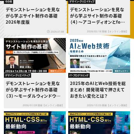
動画配信・映像制作
TOP Creator’s コラム トップ
その他
デザイン・クリエイティブ
編集・ライティング
Webクリエイター
セミナー
デモンストレーションを見な
デモンストレーションを見な
マーケティング
アプリクリエイター
ディレクション
がら学ぶサイト制作の基礎
がら学ぶサイト制作の基礎
ゲームクリエイター
業界解説・キャリア事情
映像クリエイター
2026年度版
（４）〜アコーディオンとfoot
ニュース・トレンド
お役立ち基礎知識
マーケッター
erを作成してみる〜
クリエイターインタビュー
ニュース・トレンド トップ
2026/02/18 開催【オンライン開催】
2026.07.08
C＆R Magazine
Web
映像
ゲーム・エンタメ
広告
出版
CREATIVE VILLAGEからのお知らせ
デザイン・クリエイティブ
IT・プログラミング
プロフェッショナル×つながる×メディア
デモンストレーションを見な
2025年のAIとWeb技術を総
がら学ぶサイト制作の基礎
まとめ！ 開発現場で押さえて
（３）〜モーダルウィンドウと
おきたい変化とは？
ループを使用してコンテンツ
2026/01/28 開催【オンライン開催】
2025/12/23 開催【オンライン開催】
を表現してみる〜