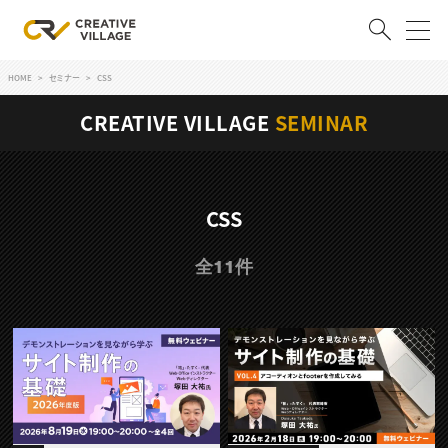
HOME
セミナー
CSS
ACCOUNT
CREATIVE VILLAGE
SEMINAR
ログイン
会員登録
RECRUIT
CSS
クリエイター求人を探す
全11件
CREATIVE JOB求人検索
特集求人
採用説明会
転職支援サービス
CONTENTS
スキルアップしたい！
スキルアップしたい！ トップ
デザイン
TOP Creator’s コラム
プログラミング