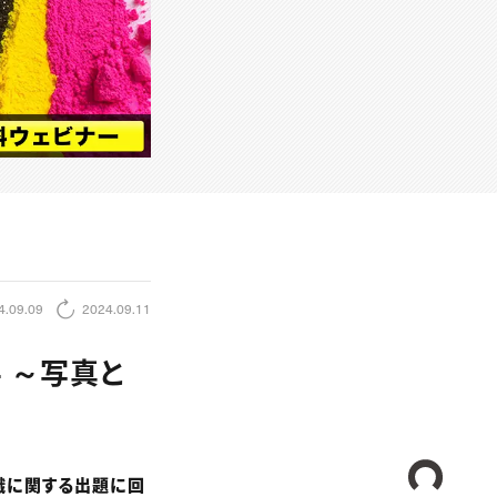
4.09.09
2024.09.11
 ～写真と
CREA
識に関する出題に回