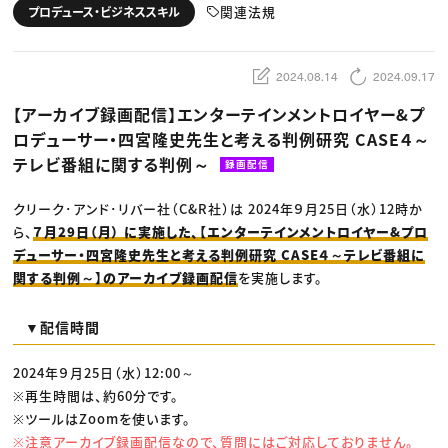
動画配信・映像制作
TOP Creator’s コラム トップ
関連法規
プロデュース・ビジネススキル
編集・ライティング
Webクリエイター
セミナー
マーケティング
アプリクリエイター
ディレクション
ゲームクリエイター
業界解説・キャリア事情
映像クリエイター
ニュース・トレンド
2024.08.14
2024.09.17
お役立ち基礎知識
マーケッター
クリエイターインタビュー
ニュース・トレンド トップ
【アーカイブ録画配信】エンターテインメントロイヤー&プ
C＆R Magazine
Web
ロデューサー・四宮隆史先生と考える判例研究 CASE４～
映像
ゲーム・エンタメ
テレビ番組に関する判例～
録画配信
広告
出版
CREATIVE VILLAGEからのお知らせ
クリーク･アンド･リバー社（C&R社）は 2024年９月25日（水）12時か
ら、
７月29日（月） に実施した、【エンターテインメントロイヤー&プロ
デューサー・四宮隆史先生と考える判例研究 CASE４～テレビ番組に
プロフェッショナル×つながる×メディア
関する判例～】のアーカイブ録画配信
を実施します。
▼配信時間
2024年９月25日（水）12:00～
※再生時間は、約60分です。
※ツールはZoomを使います。
※注意アーカイブ録画配信なので、質問にはご対応しておりません。