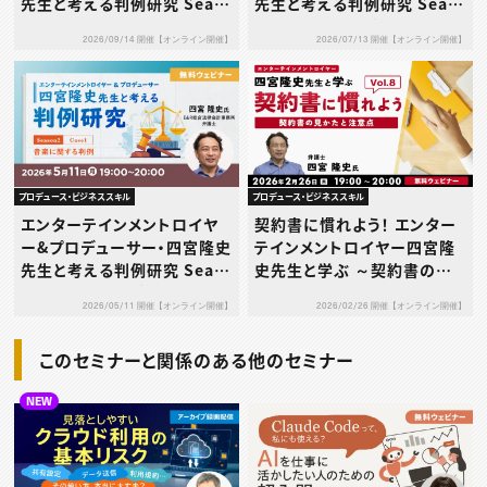
先生と考える判例研究 Seas
先生と考える判例研究 Seas
on2 Case3～テレビ番組に
on2 Case2～音楽に関する
2026/09/14 開催【オンライン開催】
2026/07/13 開催【オンライン開催】
かかわる判例～
判例～
プロデュース・ビジネススキル
プロデュース・ビジネススキル
エンターテインメントロイヤ
契約書に慣れよう！ エンター
ー&プロデューサー・四宮隆史
テインメントロイヤー四宮隆
先生と考える判例研究 Seas
史先生と学ぶ ～契約書の見
on2 Case1～音楽に関する
かたと注意点～Vol.８
2026/05/11 開催【オンライン開催】
2026/02/26 開催【オンライン開催】
判例～
このセミナーと関係のある他のセミナー
NEW