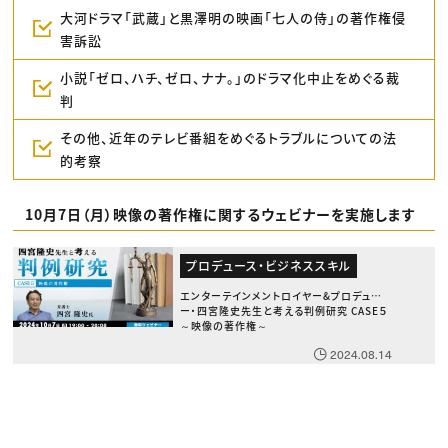
大河ドラマ「武蔵」と黒澤明の映画「七人の侍」の著作権侵
害訴訟
小説「ゼロ、ハチ、ゼロ、ナナ。」のドラマ化中止をめぐる裁
判
その他、近年のテレビ番組をめぐるトラブルについての法
的考察
10月7日（月）映像の著作権に関するウェビナーを実施します
プロデュース・ビジネススキル
エンターテインメントロイヤー&プロデューサ
ー・四宮隆史先生と考える判例研究 CASE５
～映像の著作権～
2024.08.14