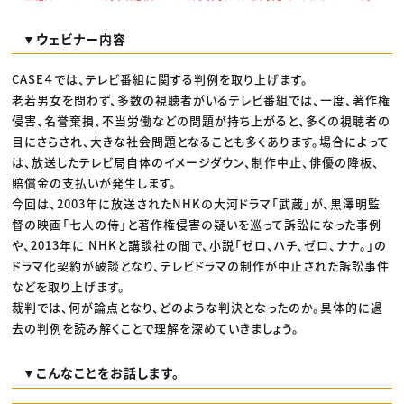
▼ウェビナー内容
CASE４では、テレビ番組に関する判例を取り上げます。
老若男女を問わず、多数の視聴者がいるテレビ番組では、一度、著作権
侵害、名誉棄損、不当労働などの問題が持ち上がると、多くの視聴者の
目にさらされ、大きな社会問題となることも多くあります。場合によって
は、放送したテレビ局自体のイメージダウン、制作中止、俳優の降板、
賠償金の支払いが発生します。
今回は、2003年に放送されたNHKの大河ドラマ「武蔵」が、黒澤明監
督の映画「七人の侍」と著作権侵害の疑いを巡って訴訟になった事例
や、2013年に NHKと講談社の間で、小説「ゼロ、ハチ、ゼロ、ナナ。」の
ドラマ化契約が破談となり、テレビドラマの制作が中止された訴訟事件
などを取り上げます。
裁判では、何が論点となり、どのような判決となったのか。具体的に過
去の判例を読み解くことで理解を深めていきましょう。
▼こんなことをお話します。