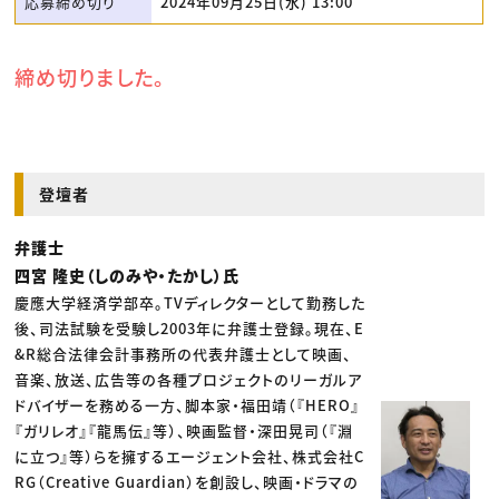
応募締め切り
2024年09月25日(水) 13:00
締め切りました。
登壇者
弁護士
四宮 隆史（しのみや・たかし）氏
慶應大学経済学部卒。TVディレクターとして勤務した
後、司法試験を受験し2003年に弁護士登録。現在、E
&R総合法律会計事務所の代表弁護士として映画、
音楽、放送、広告等の各種プロジェクトのリーガルア
ドバイザーを務める一方、脚本家・福田靖（『HERO』
『ガリレオ』『龍馬伝』等）、映画監督・深田晃司（『淵
に立つ』等）らを擁するエージェント会社、株式会社C
RG（Creative Guardian）を創設し、映画・ドラマの