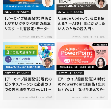
プロデュース・ビジネススキル
プロデュース・ビジネススキル
【アーカイブ録画配信】見落と
Claude Codeって、私にも使
しやすいクラウド利用の基本
える？ ～AIを仕事に活かした
リスク ～共有設定・データ送
い人のための超入門～
信・利用規約…その使い方、本
2026/09/01 開催【オンライン開催】
2026/09/10 開催【オンライン開催】
当に大丈夫？～
プロデュース・ビジネススキル
プロデュース・ビジネススキル
【アーカイブ録画配信】現代の
【アーカイブ録画配信】AI時代
ビジネスパーソンに必須の３
のPowerPoint活用術（全10
つの思考法を学ぶ【vol.3】デ
回） Vol.1 なぜ今あえてPo
ザイン思考
werPointなのか
2026/09/18 開催【オンライン開催】
2026/08/26 開催【オンライン開催】