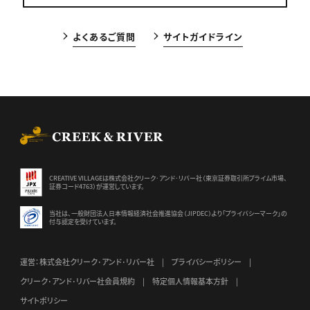
よくあるご質問
サイトガイドライン
CREEK & RIVER Co., Ltd.
CREATIVE VILLAGEは株式会社クリーク･アンド･リバー社（東京証券
取引所プライム市場、
証券コード4763）が運営しています。
当社は、一般財団法人日本情報経済社会推進協会（JIPDEC）より
「プライバシーマーク」の
付与認定を受けています。
運営：株式会社クリーク･アンド･リバー社
プライバシーポリシー
クリーク･アンド･リバー社会員規約
特定個人情報基本方針
サイトポリシー