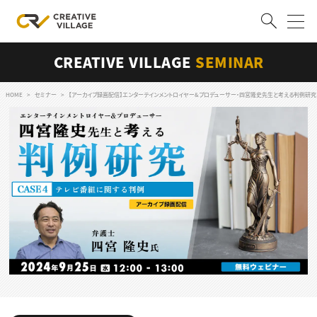
CREATIVE VILLAGE
SEMINAR
ACCOUNT
ログイン
会員登録
HOME
セミナー
【アーカイブ録画配信】エンターテインメントロイヤー&プロデューサー・四宮隆史先生と考える判例研究 
RECRUIT
クリエイター求人を探す
CREATIVE JOB求人検索
特集求人
採用説明会
転職支援サービス
CONTENTS
スキルアップしたい！
スキルアップしたい！ トップ
デザイン
TOP Creator’s コラム
プログラミング