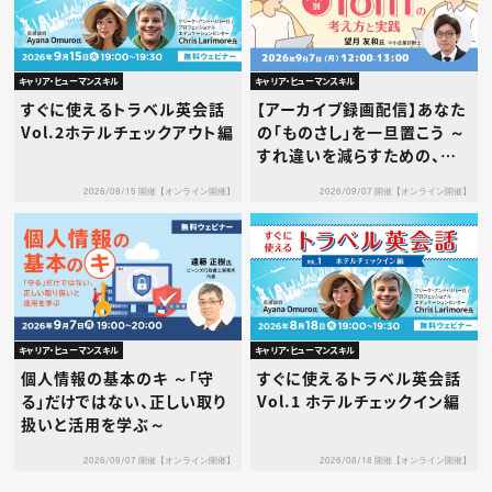
キャリア・ヒューマンスキル
キャリア・ヒューマンスキル
すぐに使えるトラベル英会話
【アーカイブ録画配信】あなた
Vol.2ホテルチェックアウト編
の「ものさし」を一旦置こう ～
すれ違いを減らすための、タ
イプ別1on1の考え方と実践
2026/09/15 開催【オンライン開催】
2026/09/07 開催【オンライン開催】
～
キャリア・ヒューマンスキル
キャリア・ヒューマンスキル
個人情報の基本のキ ～「守
すぐに使えるトラベル英会話
る」だけではない、正しい取り
Vol.1 ホテルチェックイン編
扱いと活用を学ぶ～
2026/09/07 開催【オンライン開催】
2026/08/18 開催【オンライン開催】