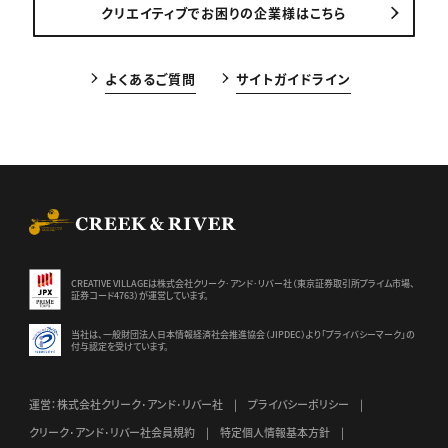
クリエイティブでお困りの企業様はこちら
よくあるご質問
サイトガイドライン
CREEK & RIVER Co., Ltd.
CREATIVE VILLAGEは株式会社クリーク･アンド･リバー社（東京証券
取引所プライム市場、
証券コード4763）が運営しています。
当社は、一般財団法人日本情報経済社会推進協会（JIPDEC）より
「プライバシーマーク」の
付与認定を受けています。
運営：株式会社クリーク･アンド･リバー社
プライバシーポリシー
クリーク･アンド･リバー社会員規約
特定個人情報基本方針