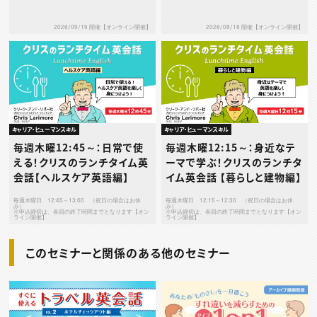
2026/09/15 開催【オンライン開催】
2026/08/18 開催【オンライン開催】
キャリア・ヒューマンスキル
キャリア・ヒューマンスキル
毎週木曜12:45～：日常で使
毎週木曜12:15～：身近なテ
える！クリスのランチタイム英
ーマで学ぶ！クリスのランチタ
会話【ヘルスケア英語編】
イム英会話 【暮らしと建物編】
毎週木曜日 12:45～13:00 （祝日の場合はお休
毎週木曜日 12:15～12:30 （祝日の場合はお休
み）
み）
※申込締切は、各回の終了時間までとなります【オン
※申込締切は、各回の終了時間までとなります【オン
ライン開催】
ライン開催】
このセミナーと関係のある他のセミナー