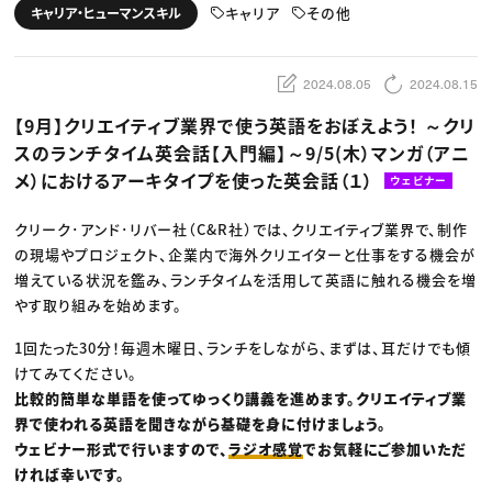
動画配信・映像制作
TOP Creator’s コラム トップ
キャリア
その他
キャリア・ヒューマンスキル
編集・ライティング
Webクリエイター
セミナー
マーケティング
アプリクリエイター
ディレクション
ゲームクリエイター
業界解説・キャリア事情
映像クリエイター
ニュース・トレンド
2024.08.05
2024.08.15
お役立ち基礎知識
マーケッター
クリエイターインタビュー
ニュース・トレンド トップ
【9月】クリエイティブ業界で使う英語をおぼえよう！ ～クリ
C＆R Magazine
Web
スのランチタイム英会話【入門編】～9/5(木）マンガ（アニ
映像
ゲーム・エンタメ
メ）におけるアーキタイプを使った英会話（１）
ウェビナー
広告
出版
CREATIVE VILLAGEからのお知らせ
クリーク･アンド･リバー社（C&R社）では、クリエイティブ業界で、制作
の現場やプロジェクト、企業内で海外クリエイターと仕事をする機会が
増えている状況を鑑み、ランチタイムを活用して英語に触れる機会を増
プロフェッショナル×つながる×メディア
やす取り組みを始めます。
1回たった30分！毎週木曜日、ランチをしながら、まずは、耳だけでも傾
けてみてください。
比較的簡単な単語を使ってゆっくり講義を進めます。クリエイティブ業
界で使われる英語を聞きながら基礎を身に付けましょう。
ウェビナー形式で行いますので、
ラジオ感覚
でお気軽にご参加いただ
ければ幸いです。