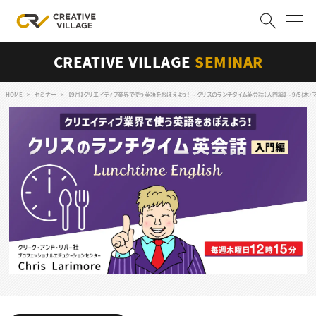
CREATIVE VILLAGE
SEMINAR
ACCOUNT
ログイン
会員登録
HOME
セミナー
【9月】クリエイティブ業界で使う英語をおぼえよう！ ～クリスのランチタイム英会話【入門編】～9/5(木）
RECRUIT
クリエイター求人を探す
CREATIVE JOB求人検索
特集求人
採用説明会
転職支援サービス
CONTENTS
スキルアップしたい！
スキルアップしたい！ トップ
デザイン
TOP Creator’s コラム
プログラミング