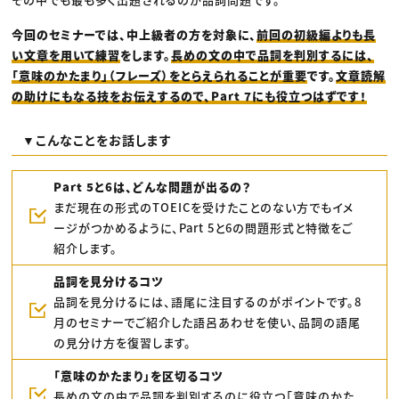
今回のセミナーでは、中上級者の方を対象に、
前回の初級編よりも長
い文章を用いて練習
をします。
長めの文の中で品詞を判別するには、
「意味のかたまり」（フレーズ）をとらえられることが重要
です。
文章読解
の助けにもなる技をお伝えするので、Part 7にも役立つはずです！
▼こんなことをお話します
Part 5と6は、どんな問題が出るの？
まだ現在の形式のTOEICを受けたことのない方でもイメ
ージがつかめるように、Part 5と6の問題形式と特徴をご
紹介します。
品詞を見分けるコツ
品詞を見分けるには、語尾に注目するのがポイントです。8
月のセミナーでご紹介した語呂あわせを使い、品詞の語尾
の見分け方を復習します。
「意味のかたまり」を区切るコツ
長めの文の中で品詞を判別するのに役立つ「意味のかた