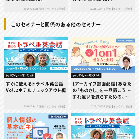
2025/02/26 開催【オンライン開催】
2025/02/12 開催【オンライン開催】
このセミナーと関係のある他のセミナー
キャリア・ヒューマンスキル
キャリア・ヒューマンスキル
すぐに使えるトラベル英会話
【アーカイブ録画配信】あなた
Vol.2ホテルチェックアウト編
の「ものさし」を一旦置こう ～
すれ違いを減らすための、タ
イプ別1on1の考え方と実践
2026/09/15 開催【オンライン開催】
2026/09/07 開催【オンライン開催】
～