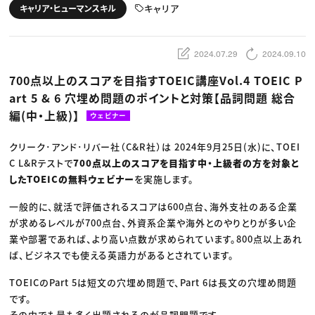
動画配信・映像制作
TOP Creator’s コラム トップ
キャリア
キャリア・ヒューマンスキル
編集・ライティング
Webクリエイター
セミナー
マーケティング
アプリクリエイター
ディレクション
ゲームクリエイター
業界解説・キャリア事情
映像クリエイター
ニュース・トレンド
2024.07.29
2024.09.10
お役立ち基礎知識
マーケッター
クリエイターインタビュー
ニュース・トレンド トップ
700点以上のスコアを目指すTOEIC講座Vol.4 TOEIC P
C＆R Magazine
Web
art 5 & 6 穴埋め問題のポイントと対策【品詞問題 総合
映像
ゲーム・エンタメ
編(中・上級)】
ウェビナー
広告
出版
CREATIVE VILLAGEからのお知らせ
クリーク･アンド･リバー社（C&R社）は 2024年9月25日(水)に、TOEI
C L&Rテストで
700点以上のスコアを目指す中・上級者の方を対象と
したTOEICの無料ウェビナー
を実施します。
プロフェッショナル×つながる×メディア
一般的に、就活で評価されるスコアは600点台、海外支社のある企業
が求めるレベルが700点台、外資系企業や海外とのやりとりが多い企
業や部署であれば、より高い点数が求められています。800点以上あれ
ば、ビジネスでも使える英語力があるとされています。
TOEICのPart 5は短文の穴埋め問題で、Part 6は長文の穴埋め問題
です。
その中でも最も多く出題されるのが品詞問題です。​