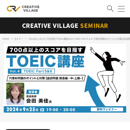
CREATIVE VILLAGE
SEMINAR
ACCOUNT
ログイン
会員登録
HOME
セミナー
700点以上のスコアを目指すTOEIC講座Vol.4 TOEIC Part 5 & 6 穴埋め問題のポイントと対策【品詞
RECRUIT
クリエイター求人を探す
CREATIVE JOB求人検索
特集求人
採用説明会
転職支援サービス
CONTENTS
スキルアップしたい！
スキルアップしたい！ トップ
デザイン
TOP Creator’s コラム
プログラミング