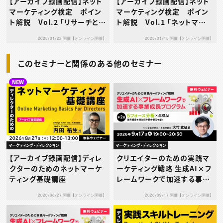
【アーカイブ録画配信】ネット
【アーカイブ録画配信】ネット
マーケティング検定 ポイン
マーケティング検定 ポイン
ト解説 Vol.2 「リサーチとプ
ト解説 Vol.1 「ネットマーケ
ロモーション」編
ティングの概要」編
2025/01/22 開催【オンライン開催】
2025/01/15 開催【オンライン開催】
このセミナーと関係のある他のセミナー
NEW
マーケティング・ディレクション
マーケティング・ディレクション
【アーカイブ録画配信】ディレ
クリエイターのための実践マ
クターのためのネットマーケ
ーケティング戦略 生成AI×フ
ティング基礎講座
レームワークで加速する事業
成長プログラム 第2回：5フォ
2026/08/27 開催【オンライン開催】
2026/09/17 開催【オンライン開催】
ース分析×生成AI ― 業界構
造を読み解き競争優位を築く
―