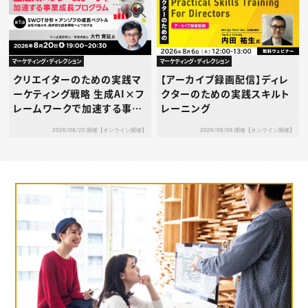
マーケティング・ディレクション
マーケティング・ディレクション
クリエイターのための実践マ
【アーカイブ録画配信】ディレ
ーケティング戦略 生成AI×フ
クターのための実践スキルト
レームワークで加速する事業
レーニング
成長プログラム 第1回：SWO
2026/08/20 開催【オンライン開催】
2026/08/06 開催【オンライン開催】
T分析 × アンゾフの成長ベク
トル ― 自社の強みを、具体的
な成長戦略へとつなげる ―