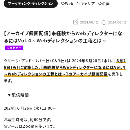
動画配信・映像制作
TOP Creator’s コラム トップ
Web
キャリア
企画
マーケティング・ディレクション
編集・ライティング
Webクリエイター
セミナー
マーケティング
アプリクリエイター
ディレクション
ゲームクリエイター
業界解説・キャリア事情
映像クリエイター
ニュース・トレンド
2024.06.12
2024.06.12
お役立ち基礎知識
マーケッター
クリエイターインタビュー
ニュース・トレンド トップ
【アーカイブ録画配信】未経験からWebディレクターにな
C＆R Magazine
Web
るにはVol.４～Webディレクションの工程とは～
映像
ゲーム・エンタメ
ウェビナー
広告
出版
CREATIVE VILLAGEからのお知らせ
クリーク･アンド･リバー社（C&R社）は 2024年６月26日（水）に、
３月2
6日（火）に実施した、【未経験からWebディレクターになるにはVol.４
～Webディレクションの工程とは～】のアーカイブ録画配信
を実施し
プロフェッショナル×つながる×メディア
ます。
▼配信時間
2024年６月26日（水）12:00～
※再生時間は、約60分です。
※ツールはZoomを使います。