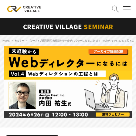
CREATIVE VILLAGE
SEMINAR
ACCOUNT
ログイン
会員登録
HOME
セミナー
【アーカイブ録画配信】未経験からWebディレクターになるにはVol.４～Webディレクションの工程とは
RECRUIT
クリエイター求人を探す
CREATIVE JOB求人検索
特集求人
採用説明会
転職支援サービス
CONTENTS
スキルアップしたい！
スキルアップしたい！ トップ
デザイン
TOP Creator’s コラム
プログラミング