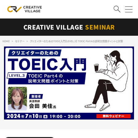
CREATIVE VILLAGE
SEMINAR
ACCOUNT
ログイン
会員登録
HOME
セミナー
クリエイターのためのTOEIC入門【LEVEL.３】 TOEIC Part４の説明文問題ポイントと対策
RECRUIT
クリエイター求人を探す
CREATIVE JOB求人検索
特集求人
採用説明会
転職支援サービス
CONTENTS
スキルアップしたい！
スキルアップしたい！ トップ
デザイン
TOP Creator’s コラム
プログラミング