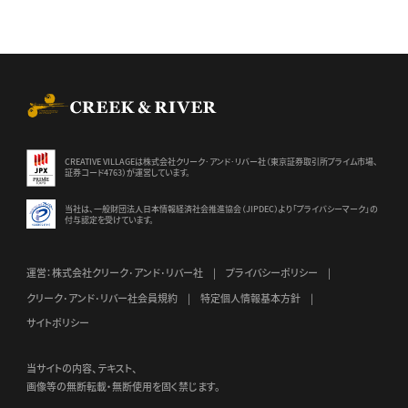
CREEK & RIVER Co., Ltd.
CREATIVE VILLAGEは株式会社クリーク･アンド･リバー社（東京証券
取引所プライム市場、
証券コード4763）が運営しています。
当社は、一般財団法人日本情報経済社会推進協会（JIPDEC）より
「プライバシーマーク」の
付与認定を受けています。
運営：株式会社クリーク･アンド･リバー社
プライバシーポリシー
クリーク･アンド･リバー社会員規約
特定個人情報基本方針
サイトポリシー
当サイトの内容、テキスト、
画像等の無断転載・無断使用を固く禁じます。