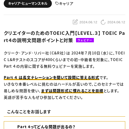
動画配信・映像制作
TOP Creator’s コラム トップ
キャリア
キャリア・ヒューマンスキル
編集・ライティング
Webクリエイター
セミナー
マーケティング
アプリクリエイター
ディレクション
ゲームクリエイター
業界解説・キャリア事情
映像クリエイター
ニュース・トレンド
2024.06.12
2024.06.12
お役立ち基礎知識
マーケッター
クリエイターインタビュー
ニュース・トレンド トップ
クリエイターのためのTOEIC入門【LEVEL.３】 TOEIC Pa
C＆R Magazine
Web
rt４の説明文問題ポイントと対策
映像
ウェビナー
ゲーム・エンタメ
広告
クリーク･アンド･リバー社（C&R社）は 2024年７月10日（水）に、TOEI
出版
CREATIVE VILLAGEからのお知らせ
C L&Rテストのスコアが400くらいまでの初・中級者を対象に、TOEIC
Part ４の内容に関する無料ウェビナーを実施します。
プロフェッショナル×つながる×メディア
Part ４ は長文ナレーションを聞いて設問に答える形式
です。
いきなり本番レベルに挑むのはハードルが高いので、このセミナーでは
易しめな問題を使い、
まずは問題形式に慣れることを目標
とします。
英語が苦手な人もぜひ参加してみてください。​
こんなことをお話します
Part 4ってどんな問題が出るの？