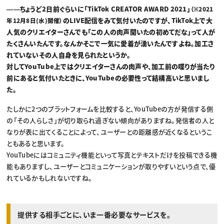
――ちょうど2日前ぐらいに「TikTok CREATOR AWARD 2021」
（※2021
のLIVE配信をみて気付いたのですが、TikTok上で大
年12月8日(水)開催）
人気のクリエイターさんでも「この人の肉声聞いたの初めてだな」って人が
たくさんいたんです。なんかそこで一気に愛着が湧いたんですよね。加工さ
れていないその人自身を見られたというか。
対してYouTube上ではクリエイターさんの肉声や、加工前の喋りが当たり
前にあると気付いたときに、YouTubeの必要性って結構高いと思いまし
た。
たしかに2つのプラットフォームを比較すると、YouTubeの方が発信する側
の「その人らしさ」が切り取られ過ぎない傾向がありますね。発信者の人と
なりが表に出てくることによって、ユーザーとの距離感が近くなるというこ
ともあると思います。
YouTubeにはコミュニティ機能といって写真とテキストだけを投稿できる機
能もありますし、ユーザーとコミュニケーションが取りやすいという点で、優
れているかもしれないですね。
提供する相手ごとに、いま一番必要なサービスを。