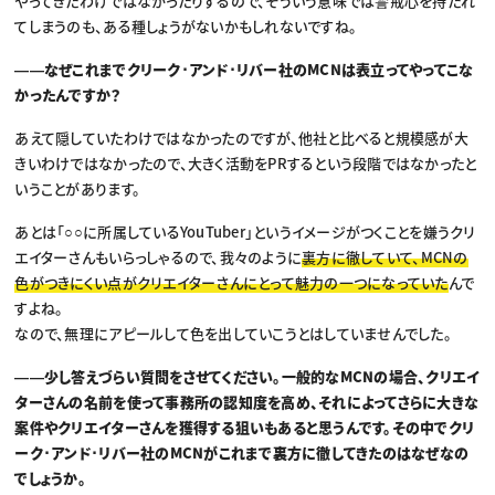
やってきたわけではなかったりするので、そういう意味では警戒心を持たれ
てしまうのも、ある種しょうがないかもしれないですね。
――なぜこれまでクリーク･アンド･リバー社のMCNは表立ってやってこな
かったんですか？
あえて隠していたわけではなかったのですが、他社と比べると規模感が大
きいわけではなかったので、大きく活動をPRするという段階ではなかったと
いうことがあります。
あとは「○○に所属しているYouTuber」というイメージがつくことを嫌うクリ
エイターさんもいらっしゃるので、我々のように
裏方に徹していて、MCNの
色がつきにくい点がクリエイターさんにとって魅力の一つになっていた
んで
すよね。
なので、無理にアピールして色を出していこうとはしていませんでした。
――少し答えづらい質問をさせてください。一般的なMCNの場合、クリエイ
ターさんの名前を使って事務所の認知度を高め、それによってさらに大きな
案件やクリエイターさんを獲得する狙いもあると思うんです。その中でクリ
ーク･アンド･リバー社のMCNがこれまで裏方に徹してきたのはなぜなの
でしょうか。