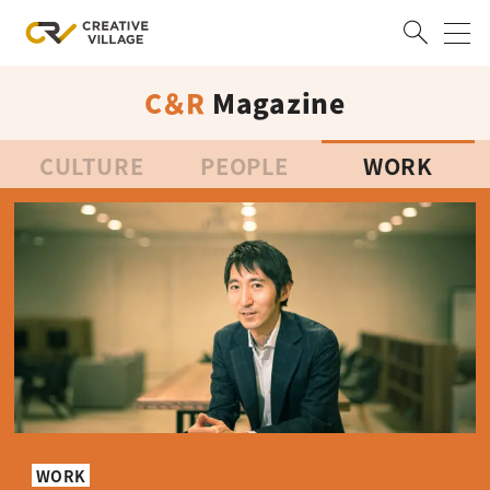
C＆R
Magazine
ACCOUNT
ログイン
会員登録
CULTURE
PEOPLE
WORK
RECRUIT
クリエイター求人を探す
CREATIVE JOB求人検索
特集求人
採用説明会
転職支援サービス
CONTENTS
スキルアップしたい！
スキルアップしたい！ トップ
デザイン
TOP Creator’s コラム
プログラミング
WORK