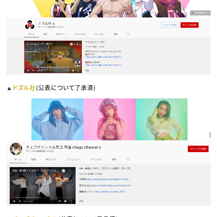
▲
ドズル社
(公表について了承済)