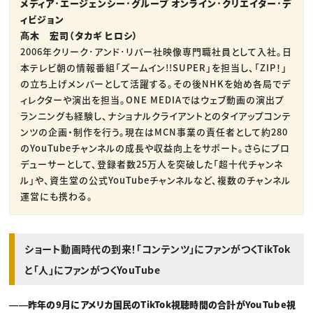
メディア･エージェンシー･グループ オンライン･クリエイター･デ
ィビジョン
髙木 宏司（タカギ ヒロシ）
2006年クリーク･アンド･リバー社映像専門職社員として入社。日
本テレビ朝の情報番組「ズームイン!!SUPER」を担当し、「ZIP！」
の立ち上げメンバーとして活躍する。その後NHKを始め各局でデ
ィレクターや演出を担当。ONE MEDIAではウェブ動画の演出プ
ランニングも経験し、ナショナルクライアントとのタイアップコンテ
ンツの企画・制作を行う。現在はMCN事業の責任者として約280
のYouTubeチャンネルの成長や収益向上をサポート。さらにプロ
デューサーとして、登録者数25万人を突破した「超十代チャンネ
ル」や、資生堂の公式YouTubeチャンネルなど、複数のチャンネル
運営にも携わる。
ショート動画時代の到来！「コンテンツ」にファンがつくTikTok
と「人」にファンがつくYouTube
――昨年の9月にアメリカ国民のTikTok視聴時間の合計がYouTube視