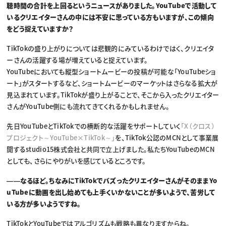
聴時間の合計を上回るというニュースがありました。YouTubeで活動して
いるクリエイターさんの中には不安に思っている方もいますが、この傾向
をどう捉えていますか？
TikTokの盛り上がりについては悲観的にみているわけではく、クリエイタ
ーさんの活躍する場が増えていると捉えています。
YouTubeにおいても縦型ショートムービーの投稿が可能な「YouTubeショ
ート」がスタートするなど、ショートムービーのマーケットはさらなる拡大が
見込まれています。TikTokが盛り上がることで、そこから入ったクリエイター
さんがYouTube側にも流れてきてくれるかもしれません。
先日YouTubeとTikTokでの横断的な活躍をサポートしていく
「X（クロス）
プロジェクト～YouTube×TikTok～」
を、TikTok公認のMCNとして事業展
開するstudio15株式会社と共同で立上げました。私たちYouTubeのMCN
としても、さらにやりがいを感じているところです。
――なるほど。ちなみにTikTokでバズったクリエイターさんがそのままYo
uTubeに動画を出し始めても上手くいかないことが多いようで、苦労して
いる方が多いようですね。
TikTokとYouTubeではアルゴリズムも戦略も異なりますからね。