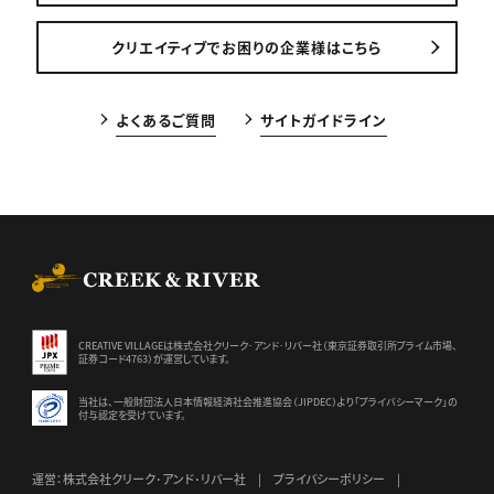
クリエイティブでお困りの企業様はこちら
よくあるご質問
サイトガイドライン
CREEK & RIVER Co., Ltd.
CREATIVE VILLAGEは株式会社クリーク･アンド･リバー社（東京証券
取引所プライム市場、
証券コード4763）が運営しています。
当社は、一般財団法人日本情報経済社会推進協会（JIPDEC）より
「プライバシーマーク」の
付与認定を受けています。
運営：株式会社クリーク･アンド･リバー社
プライバシーポリシー