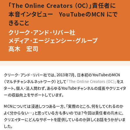
動画配信・映像制作
TOP Creator’s コラム トップ
「The Online Creators （OC）」責任者に
編集・ライティング
Webクリエイター
セミナー
マーケティング
アプリクリエイター
本音インタビュー YouTubeのMCN にで
ディレクション
ゲームクリエイター
業界解説・キャリア事情
映像クリエイター
ニュース・トレンド
きること
お役立ち基礎知識
マーケッター
クリエイターインタビュー
ニュース・トレンド トップ
クリーク･アンド･リバー社
C＆R Magazine
Web
メディア･エージェンシー･グループ
映像
ゲーム・エンタメ
髙木 宏司
広告
出版
CREATIVE VILLAGEからのお知らせ
プロフェッショナル×つながる×メディア
クリーク･アンド･リバー社では、2013年7月、日本初のYouTubeのMCN
（マルチチャンネルネットワーク）として
「The Online Creators (OC)」
をス
タート。個人・法人問わず、あらゆるYouTubeチャンネルの成長やクリエイタ
ーの収益向上をサポートしています。
MCNについては浸透しつつある一方、「実際のところ、何をしてくれるのか
よく分からない…」と思っている方も多いのでは？今回は責任者の髙木に、
クリエイターにどんなサポートを提供しているのか詳しくお話をうかがいま
した。