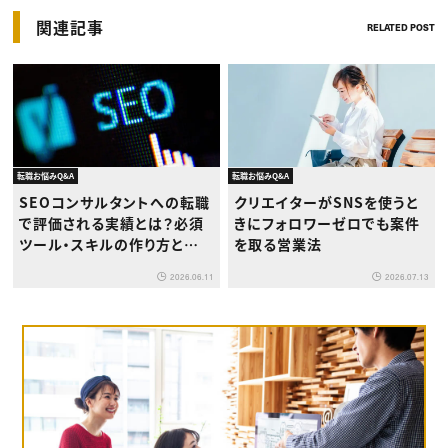
関連記事
RELATED POST
転職お悩みQ&A
転職お悩みQ&A
SEOコンサルタントへの転職
クリエイターがSNSを使うと
で評価される実績とは？必須
きにフォロワーゼロでも案件
ツール・スキルの作り方と転
を取る営業法
職タイミング
2026.06.11
2026.07.13