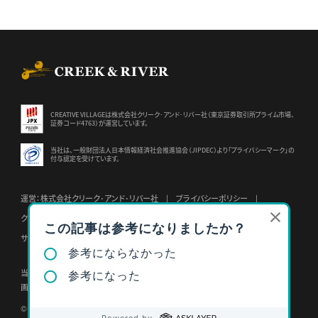
CREEK & RIVER Co., Ltd.
CREATIVE VILLAGEは株式会社クリーク･アンド･リバー社（東京証券
取引所プライム市場、
証券コード4763）が運営しています。
当社は、一般財団法人日本情報経済社会推進協会（JIPDEC）より
「プライバシーマーク」の
付与認定を受けています。
運営：株式会社クリーク･アンド･リバー社
プライバシーポリシー
クリーク･アンド･リバー社会員規約
特定個人情報基本方針
サイトポリシー
当サイトの内容、テキスト、
画像等の無断転載・無断使用を固く禁じます。
© CREEK & RIVER Co., Ltd.