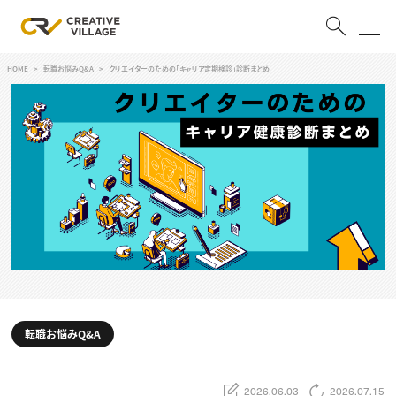
HOME
転職お悩みQ&A
クリエイターのための「キャリア定期検診」診断まとめ
ACCOUNT
ログイン
会員登録
RECRUIT
クリエイター求人を探す
CREATIVE JOB求人検索
特集求人
採用説明会
転職支援サービス
CONTENTS
スキルアップしたい！
転職お悩みQ&A
スキルアップしたい！ トップ
デザイン
TOP Creator’s コラム
プログラミング
2026.06.03
2026.07.15